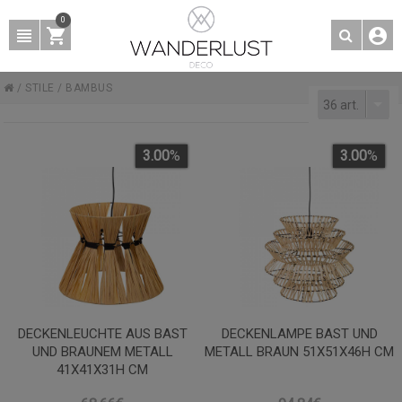
0
/
STILE
/
BAMBUS
36 art.
3.00
%
3.00
%
DECKENLEUCHTE AUS BAST
DECKENLAMPE BAST UND
UND BRAUNEM METALL
METALL BRAUN 51X51X46H CM
41X41X31H CM