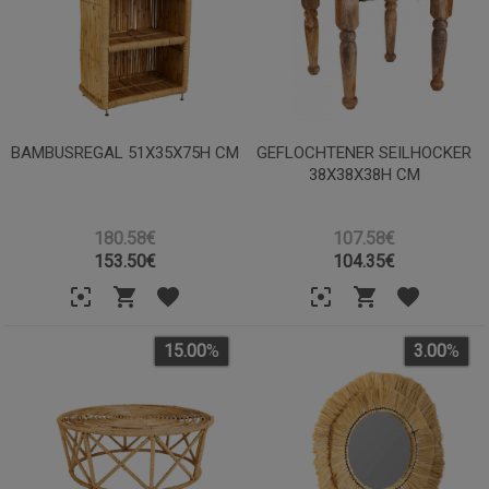
BAMBUSREGAL 51X35X75H CM
GEFLOCHTENER SEILHOCKER
38X38X38H CM
180.58€
107.58€
153.50
€
104.35
€
15.00
%
3.00
%