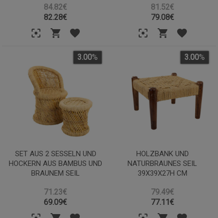
84.82€
81.52€
82.28
€
79.08
€
3.00
%
3.00
%
SET AUS 2 SESSELN UND
HOLZBANK UND
HOCKERN AUS BAMBUS UND
NATURBRAUNES SEIL
BRAUNEM SEIL
39X39X27H CM
71.23€
79.49€
69.09
€
77.11
€