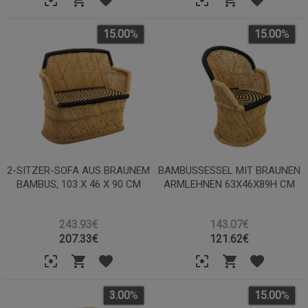
15.00
%
15.00
%
2-SITZER-SOFA AUS BRAUNEM
BAMBUSSESSEL MIT BRAUNEN
BAMBUS, 103 X 46 X 90 CM
ARMLEHNEN 63X46X89H CM
243.93€
143.07€
207.33
€
121.62
€
3.00
%
15.00
%