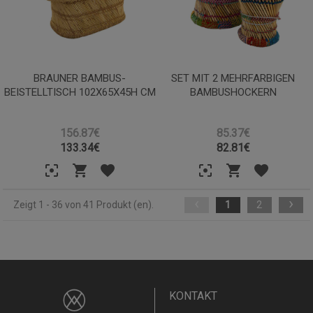
BRAUNER BAMBUS-
SET MIT 2 MEHRFARBIGEN
BEISTELLTISCH 102X65X45H CM
BAMBUSHOCKERN
156.87€
85.37€
133.34
€
82.81
€
‹
›
Zeigt 1 - 36 von 41 Produkt (en).
1
2
KONTAKT