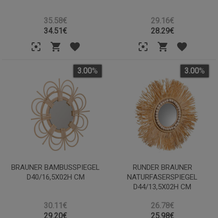
35.58€
29.16€
34.51
€
28.29
€
3.00
%
3.00
%
BRAUNER BAMBUSSPIEGEL
RUNDER BRAUNER
D40/16,5X02H CM
NATURFASERSPIEGEL
D44/13,5X02H CM
30.11€
26.78€
29.20
€
25.98
€