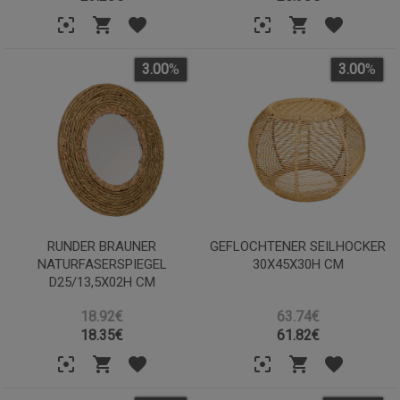
3.00
%
3.00
%
RUNDER BRAUNER
GEFLOCHTENER SEILHOCKER
NATURFASERSPIEGEL
30X45X30H CM
D25/13,5X02H CM
18.92€
63.74€
18.35
€
61.82
€