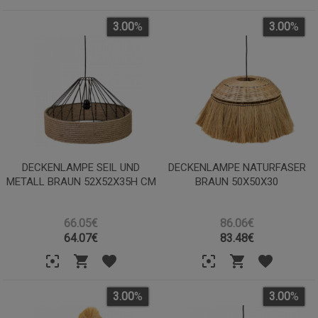
3.00
%
3.00
%
DECKENLAMPE SEIL UND
DECKENLAMPE NATURFASER
METALL BRAUN 52X52X35H CM
BRAUN 50X50X30
66.05€
86.06€
64.07
€
83.48
€
3.00
%
3.00
%