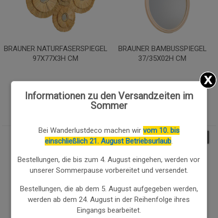
BRAUNER NATURFASERSPIEGEL
BRAUNER BAMBUSSPIEGEL
97X77X3H CM
37/35X02H CM
71.11€
30.82€
Informationen zu den Versandzeiten im
68.98
€
29.89
€
Sommer
Bei Wanderlustdeco machen wir
vom 10. bis
3.00
%
3.00
%
einschließlich 21. August Betriebsurlaub
.
Bestellungen, die bis zum 4. August eingehen, werden vor
unserer Sommerpause vorbereitet und versendet.
Bestellungen, die ab dem 5. August aufgegeben werden,
werden ab dem 24. August in der Reihenfolge ihres
Eingangs bearbeitet.