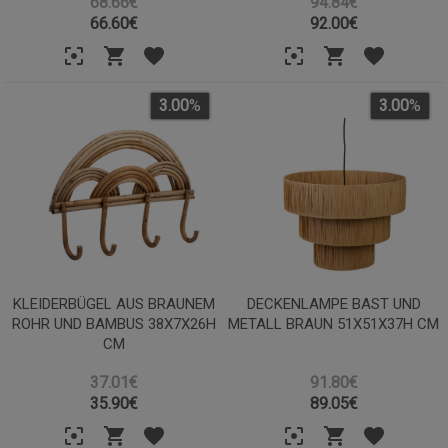
68.66€
94.84€
66.60
€
92.00
€
3.00
%
3.00
%
KLEIDERBÜGEL AUS BRAUNEM
DECKENLAMPE BAST UND
ROHR UND BAMBUS 38X7X26H
METALL BRAUN 51X51X37H CM
CM
37.01€
91.80€
35.90
€
89.05
€