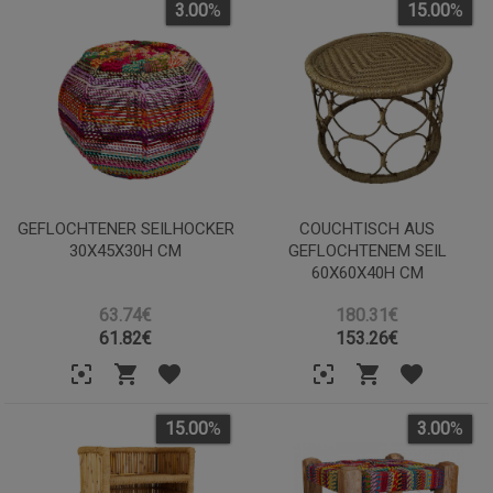
3.00
%
15.00
%
GEFLOCHTENER SEILHOCKER
COUCHTISCH AUS
30X45X30H CM
GEFLOCHTENEM SEIL
60X60X40H CM
63.74€
180.31€
61.82
€
153.26
€
15.00
%
3.00
%