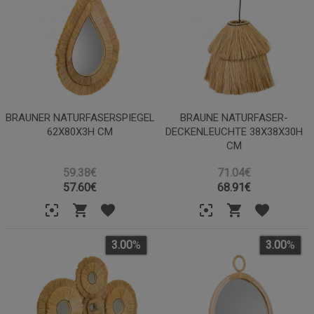
BRAUNER NATURFASERSPIEGEL
BRAUNE NATURFASER-
62X80X3H CM
DECKENLEUCHTE 38X38X30H
CM
59.38€
71.04€
57.60
€
68.91
€
3.00
%
3.00
%