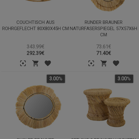
COUCHTISCH AUS
RUNDER BRAUNER
ROHRGEFLECHT 80X80X45H CM
NATURFASERSPIEGEL 57X57X6H
CM
343.99€
73.61€
292.39
€
71.40
€
3.00
%
3.00
%