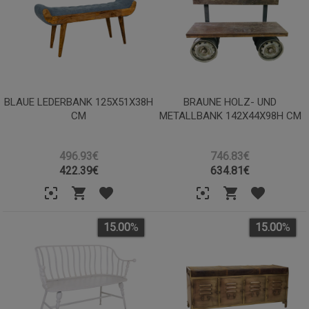
BLAUE LEDERBANK 125X51X38H
BRAUNE HOLZ- UND
CM
METALLBANK 142X44X98H CM
496.93€
746.83€
422.39
€
634.81
€
15.00
%
15.00
%