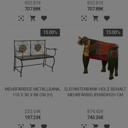
832.81€
832.81€
707.88
€
707.88
€
15.00
%
15.00
%
MEHRFARBIGE METALLBANK,
ELEFANTENBANK HOLZ BEMALT
110 X 50 X 88 CM (H)
MEHRFARBIG 89X80X92H CM
232.04€
874.42€
197.23
€
743.26
€