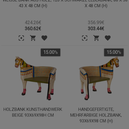
3 X 48 CM (H)
X 48 CM (H)
424.26€
356.99€
360.62
€
303.44
€
15.00
%
15.00
%
HOLZBANK KUNSTHANDWERK
HANDGEFERTIGTE,
BEIGE 93X69X98H CM
MEHRFARBIGE HOLZBANK,
93X69X98 CM (H)