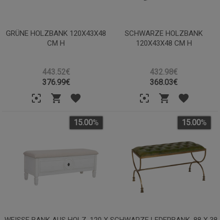
GRÜNE HOLZBANK 120X43X48
SCHWARZE HOLZBANK
CM H
120X43X48 CM H
443.52€
432.98€
376.99
€
368.03
€
15.00
%
15.00
%
WEISSE BANK AUS HOLZ, 120 X 4
SCHWARZE LEDERBANK, 88 X 38