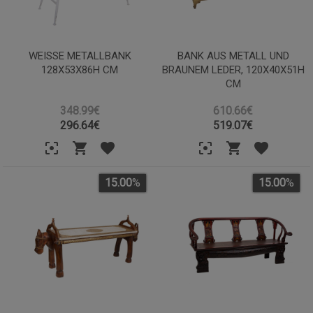
WEISSE METALLBANK 1
BANK AUS METALL UND
28X53X86H CM
BRAUNEM LEDER, 120X40X51H
CM
348.99€
610.66€
296.64
€
519.07
€
15.00
%
15.00
%