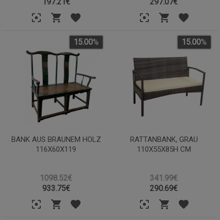
197.21
€
297.07
€
15.00
%
15.00
%
BANK AUS BRAUNEM HOLZ
RATTANBANK, GRAU
116X60X119
110X55X85H CM
1098.52€
341.99€
933.75
€
290.69
€