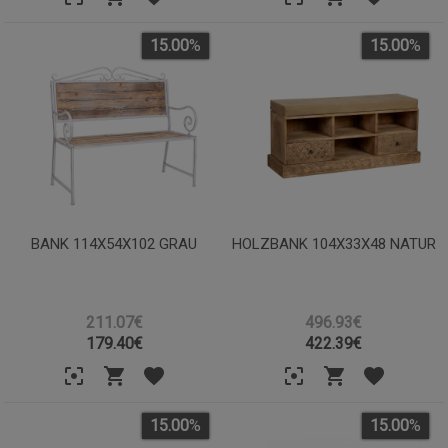
15.00
%
15.00
%
BANK 114X54X102 GRAU
HOLZBANK 104X33X48 NATUR
211.07€
496.93€
179.40
€
422.39
€
15.00
%
15.00
%