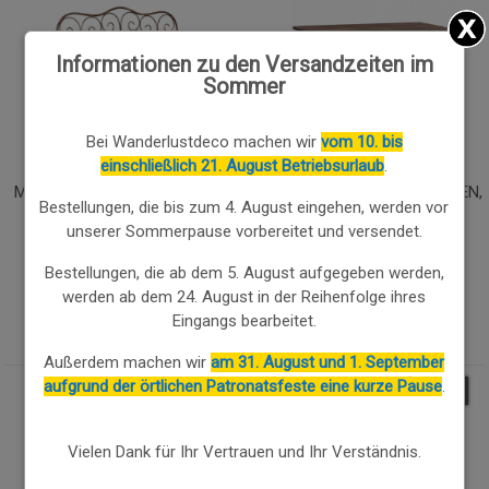
Informationen zu den Versandzeiten im
Sommer
Bei Wanderlustdeco machen wir
vom 10. bis
einschließlich 21. August Betriebsurlaub
.
METALLBANK 147X55X45/90H
HOLZBANK MIT 3 SCHUBLADEN,
Bestellungen, die bis zum 4. August eingehen, werden vor
CM BRAUN
90X45X51H CM
unserer Sommerpause vorbereitet und versendet.
Bestellungen, die ab dem 5. August aufgegeben werden,
307.01€
217.04€
werden ab dem 24. August in der Reihenfolge ihres
260.96
€
184.49
€
Eingangs bearbeitet.
Außerdem machen wir
am 31. August und 1. September
aufgrund der örtlichen Patronatsfeste eine kurze Pause
.
15.00
%
15.00
%
Vielen Dank für Ihr Vertrauen und Ihr Verständnis.