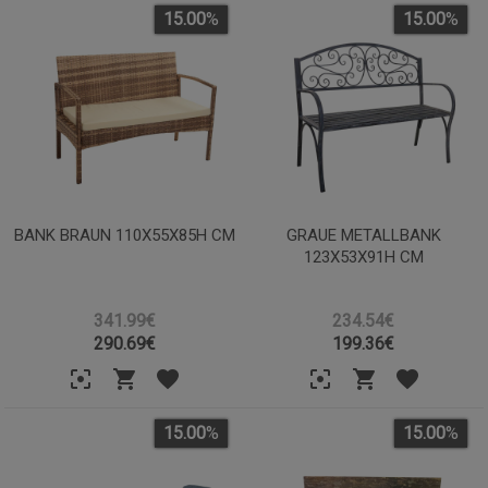
15.00
%
15.00
%
BANK BRAUN 110X55X85H CM
GRAUE METALLBANK
123X53X91H CM
341.99€
234.54€
290.69
€
199.36
€
15.00
%
15.00
%