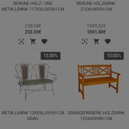
BRAUNE HOLZ- UND
BRAUNE HOLZBANK
METALLBANK 117X30,5X50H CM
210X64X95H CM
298.04€
1989.92€
253.33
€
1691.43
€
15.00
%
15.00
%
METALLBANK 129X56,5X95H CM
ORANGEFARBENE HOLZBANK
GRAU
120X60X90H CM