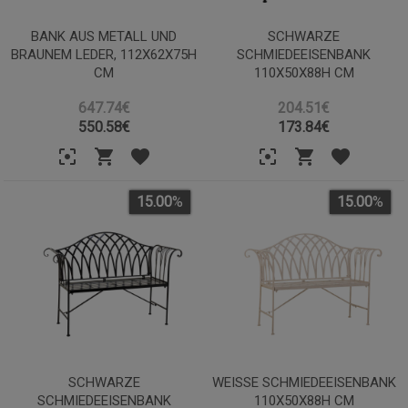
BANK AUS METALL UND
SCHWARZE
BRAUNEM LEDER, 112X62X75H
SCHMIEDEEISENBANK
CM
110X50X88H CM
647.74€
204.51€
550.58
€
173.84
€
15.00
%
15.00
%
SCHWARZE
WEISSE SCHMIEDEEISENBANK 1
SCHMIEDEEISENBANK
10X50X88H CM