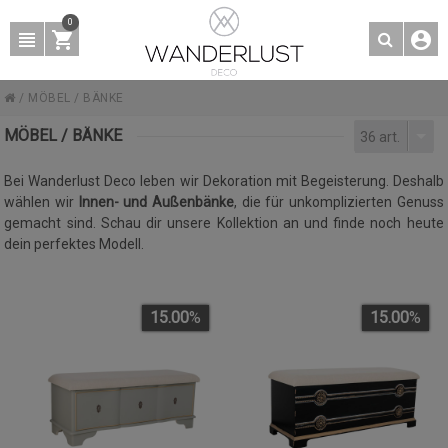
0
/
MÖBEL
/
BÄNKE
MÖBEL / BÄNKE
36 art.
Bei Wanderlust Deco leben wir Dekoration mit Begeisterung. Deshalb
wählen wir
Innen- und Außenbänke
, die für unkomplizierten Genuss
gemacht sind. Schau dir unsere Kollektion an und finde noch heute
dein perfektes Modell.
15.00
%
15.00
%