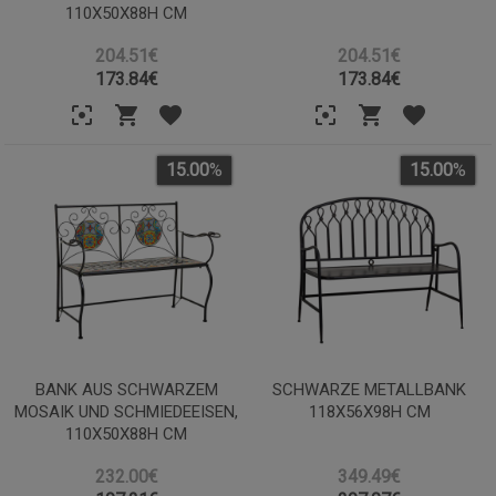
110X50X88H CM
204.51€
204.51€
173.84
€
173.84
€
15.00
%
15.00
%
BANK AUS SCHWARZEM
SCHWARZE METALLBANK
MOSAIK UND SCHMIEDEEISEN,
118X56X98H CM
110X50X88H CM
232.00€
349.49€