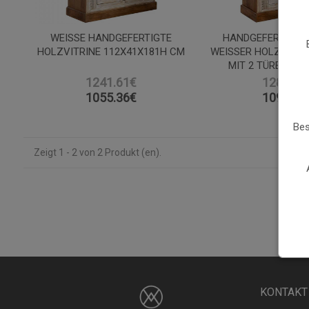
WEISSE HANDGEFERTIGTE H
HANDGEFERTIGTE
OLZVITRINE 112X41X181H CM
WEISSER HOLZKLEID
IT 2 TÜREN 112X
1241.61€
1284.45
1055.36
€
1091.78
Bes
Zeigt 1 - 2 von 2 Produkt (en).
KONTAKT