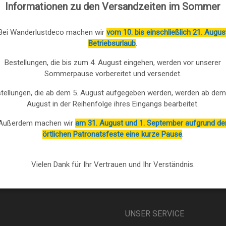
Informationen zu den Versandzeiten im Sommer
R BRAUN-
Bei Wanderlustdeco machen wir
vom 10. bis einschließlich 21. Augus
ERSCHRANK M
Betriebsurlaub
.
41X181
€
Bestellungen, die bis zum 4. August eingehen, werden vor unserer
€
Sommerpause vorbereitet und versendet.
tellungen, die ab dem 5. August aufgegeben werden, werden ab dem
August in der Reihenfolge ihres Eingangs bearbeitet.
Außerdem machen wir
am 31. August und 1. September aufgrund de
örtlichen Patronatsfeste eine kurze Pause
.
Vielen Dank für Ihr Vertrauen und Ihr Verständnis.
UNSER SERVICE