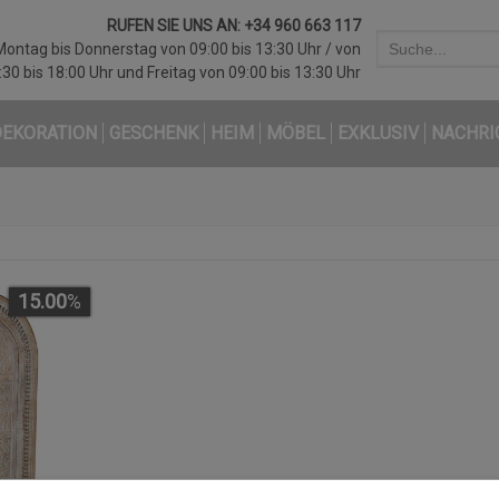
RUFEN SIE UNS AN:
+34 960 663 117
Montag bis Donnerstag von 09:00 bis 13:30 Uhr / von
:30 bis 18:00 Uhr und Freitag von 09:00 bis 13:30 Uhr
DEKORATION
GESCHENK
HEIM
MÖBEL
EXKLUSIV
NACHRI
15.00
%