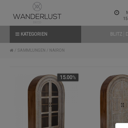
15
KATEGORIEN
BLITZ
/
SAMMLUNGEN
/
NAIRON
15.00
%