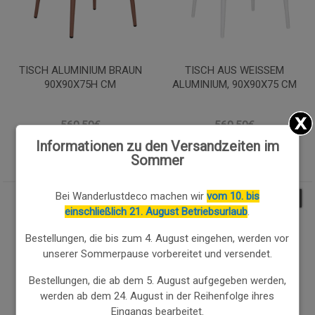
TISCH ALUMINIUM BRAUN
TISCH AUS WEISSEM A
90X90X75H CM
LUMINIUM, 90X90X75 CM
560.50€
560.50€
476.43
€
476.43
€
Informationen zu den Versandzeiten im
Sommer
Bei Wanderlustdeco machen wir
vom 10. bis
3.00
%
15.00
%
einschließlich 21. August Betriebsurlaub
.
Bestellungen, die bis zum 4. August eingehen, werden vor
unserer Sommerpause vorbereitet und versendet.
Bestellungen, die ab dem 5. August aufgegeben werden,
werden ab dem 24. August in der Reihenfolge ihres
Eingangs bearbeitet.