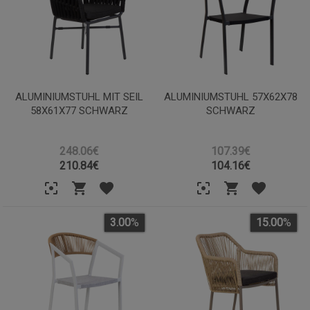
ALUMINIUMSTUHL MIT SEIL
ALUMINIUMSTUHL 57X62X78
58X61X77 SCHWARZ
SCHWARZ
248.06€
107.39€
210.84
€
104.16
€
3.00
%
15.00
%