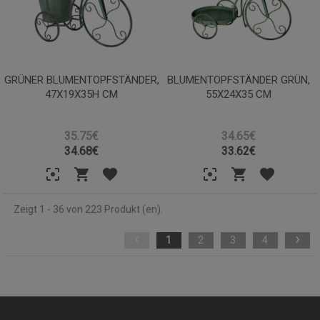
GRÜNER BLUMENTOPFSTÄNDER,
BLUMENTOPFSTÄNDER GRÜN,
47X19X35H CM
55X24X35 CM
35.75€
34.65€
34.68
€
33.62
€
Zeigt 1 - 36 von 223 Produkt (en).
‹
›
1
2
3
4