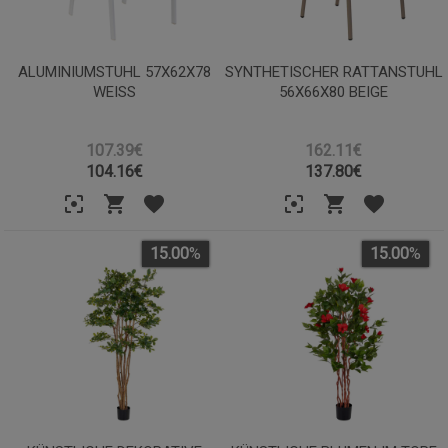
ALUMINIUMSTUHL 57X62X78
SYNTHETISCHER RATTANSTUHL
WEISS
56X66X80 BEIGE
107.39€
162.11€
104.16
€
137.80
€
15.00
%
15.00
%