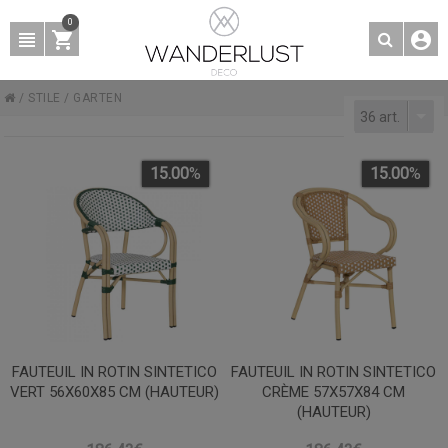
0
/
STILE
/
GARTEN
36 art.
15.00
%
15.00
%
FAUTEUIL IN ROTIN SINTETICO
FAUTEUIL IN ROTIN SINTETICO
VERT 56X60X85 CM (HAUTEUR)
CRÈME 57X57X84 CM
(HAUTEUR)