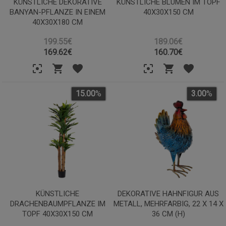
KÜNSTLICHE DEKORATIVE
KÜNSTLICHE BLUMEN IM TOPF
BANYAN-PFLANZE IN EINEM
40X30X150 CM
40X30X180 CM
199.55€
189.06€
169.62
€
160.70
€
15.00
%
3.00
%
KÜNSTLICHE
DEKORATIVE HAHNFIGUR AUS
DRACHENBAUMPFLANZE IM
METALL, MEHRFARBIG, 22 X 14 X
TOPF 40X30X150 CM
36 CM (H)