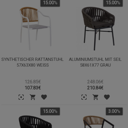
15.00
%
15.00
%
SYNTHETISCHER RATTANSTUHL
ALUMINIUMSTUHL MIT SEIL
57X63X80 WEISS
58X61X77 GRAU
126.85€
248.06€
107.83
€
210.84
€
15.00
%
3.00
%