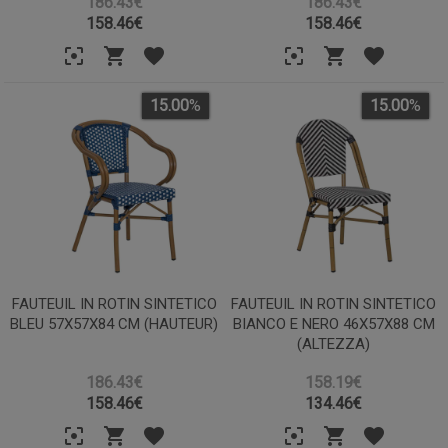
186.43€
186.43€
158.46
€
158.46
€
15.00
%
15.00
%
FAUTEUIL IN ROTIN SINTETICO
FAUTEUIL IN ROTIN SINTETICO
BLEU 57X57X84 CM (HAUTEUR)
BIANCO E NERO 46X57X88 CM
(ALTEZZA)
186.43€
158.19€
158.46
€
134.46
€