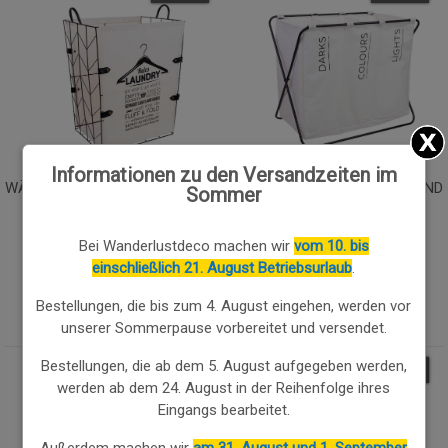
Informationen zu den Versandzeiten im
WÄSCHEKORB AUS METALL UND
WÄSCHEKORB AUS METALL UND
Sommer
STOFF 45X36X56/63
STOFF, 65,5X40X56H CM
Bei Wanderlustdeco machen wir
vom 10. bis
43.67€
37.49€
einschließlich 21. August Betriebsurlaub
.
42.36
€
36.37
€
Bestellungen, die bis zum 4. August eingehen, werden vor
unserer Sommerpause vorbereitet und versendet.
Bestellungen, die ab dem 5. August aufgegeben werden,
3.00
%
3.00
%
werden ab dem 24. August in der Reihenfolge ihres
Eingangs bearbeitet.