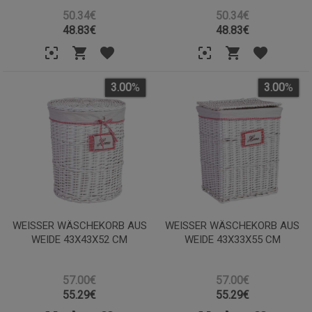
50.34€
50.34€
48.83
€
48.83
€
3.00
%
3.00
%
WEISSER WÄSCHEKORB AUS W
WEISSER WÄSCHEKORB AUS W
EIDE 43X43X52 CM
EIDE 43X33X55 CM
57.00€
57.00€
55.29
€
55.29
€