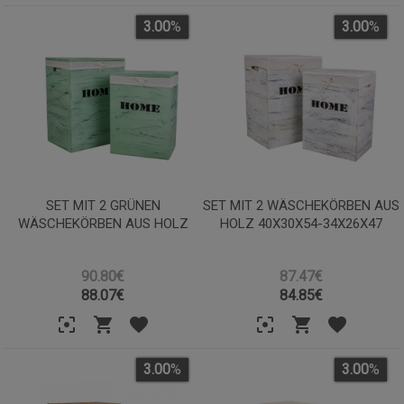
3.00
%
3.00
%
SET MIT 2 GRÜNEN
SET MIT 2 WÄSCHEKÖRBEN AUS
WÄSCHEKÖRBEN AUS HOLZ
HOLZ 40X30X54-34X26X47
90.80€
87.47€
88.07
€
84.85
€
3.00
%
3.00
%