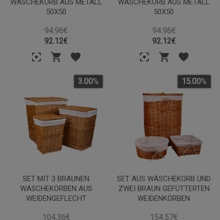
WÄSCHEKORB AUS METALL
WÄSCHEKORB AUS METALL
50X50
50X50
94.96€
94.96€
92.12
€
92.12
€
3.00
%
15.00
%
SET MIT 3 BRAUNEN
SET AUS WÄSCHEKORB UND
WÄSCHEKÖRBEN AUS
ZWEI BRAUN GEFÜTTERTEN
WEIDENGEFLECHT
WEIDENKÖRBEN
104.36€
154.57€