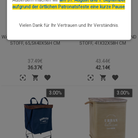
Außerdem machen wir
am 31. August und 1. September
aufgrund der örtlichen Patronatsfeste eine kurze Pause
.
Vielen Dank für Ihr Vertrauen und Ihr Verständnis.
WÄSCHEKORB AUS METALL UND
WÄSCHEKORB AUS METALL UND
STOFF, 65,5X40X56H CM
STOFF, 41X32X58H CM
37.49€
43.44€
36.37
€
42.14
€
3.00
%
3.00
%