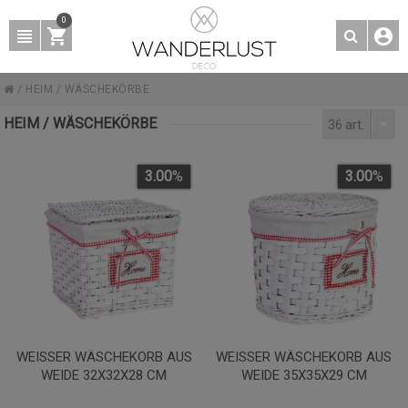
0
/
HEIM
/
WÄSCHEKÖRBE
HEIM / WÄSCHEKÖRBE
36 art.
3.00
%
3.00
%
WEISSER WÄSCHEKORB AUS W
WEISSER WÄSCHEKORB AUS W
EIDE 32X32X28 CM
EIDE 35X35X29 CM