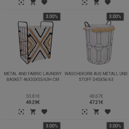
3.00
%
3.00
%
METAL AND FABRIC LAUNDRY
WÄSCHEKORB AUS METALL UND
BASKET 46X35X55/63H CM
STOFF D45X56/63
50.81€
48.67€
49.29
€
47.21
€
3.00
%
3.00
%