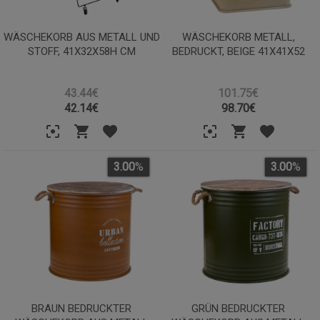
WÄSCHEKORB AUS METALL UND
WÄSCHEKORB METALL,
STOFF, 41X32X58H CM
BEDRUCKT, BEIGE 41X41X52
43.44€
101.75€
42.14
€
98.70
€
3.00
%
3.00
%
BRAUN BEDRUCKTER
GRÜN BEDRUCKTER