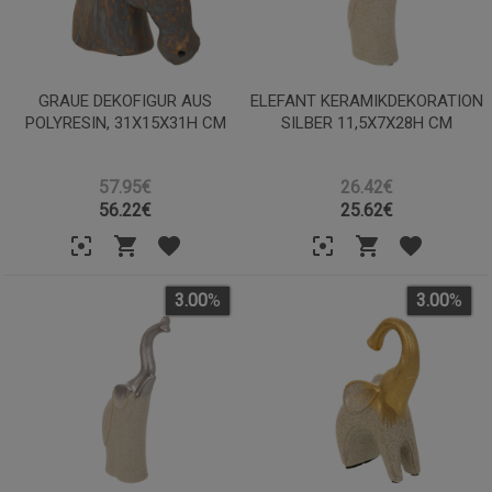
GRAUE DEKOFIGUR AUS
ELEFANT KERAMIKDEKORATION
POLYRESIN, 31X15X31H CM
SILBER 11,5X7X28H CM
57.95€
26.42€
56.22
€
25.62
€
3.00
%
3.00
%