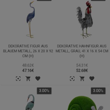
DEKORATIVE FIGUR AUS
DEKORATIVE HAHNFIGUR AUS
BLAUEM METALL, 26 X 20 X 92
METALL, GRAU, 41 X 16 X 54 CM
CM (H)
(H)
48.62€
54.31€
47.16
€
52.68
€
3.00
%
3.00
%