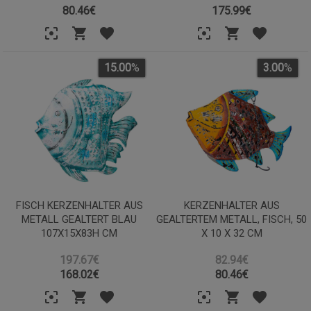
80.46
€
175.99
€
15.00
%
3.00
%
FISCH KERZENHALTER AUS
KERZENHALTER AUS
METALL GEALTERT BLAU
GEALTERTEM METALL, FISCH, 50
107X15X83H CM
X 10 X 32 CM
197.67€
82.94€
168.02
€
80.46
€