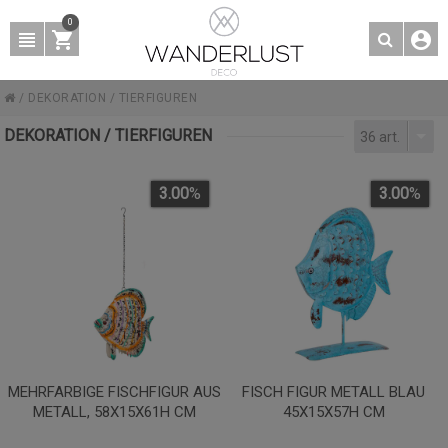
0
/
DEKORATION
/
TIERFIGUREN
DEKORATION / TIERFIGUREN
36 art.
3.00
%
3.00
%
MEHRFARBIGE FISCHFIGUR AUS
FISCH FIGUR METALL BLAU
METALL, 58X15X61H CM
45X15X57H CM