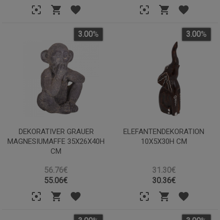
3.00
%
3.00
%
DEKORATIVER GRAUER
ELEFANTENDEKORATION
MAGNESIUMAFFE 35X26X40H
10X5X30H CM
CM
56.76€
31.30€
55.06
€
30.36
€