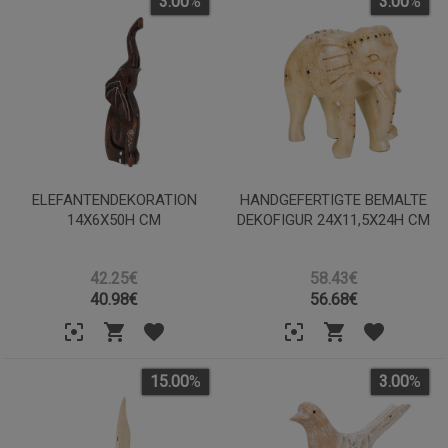
3.00
%
3.00
%
ELEFANTENDEKORATION
HANDGEFERTIGTE BEMALTE
14X6X50H CM
DEKOFIGUR 24X11,5X24H CM
42.25€
58.43€
40.98
€
56.68
€
15.00
%
3.00
%