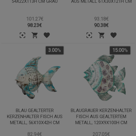
54X22X113H CM GRAU
AUS METALL 61X30X121H CM
101.27€
93.18€
98.23
€
90.38
€
3.00
%
15.00
%
BLAU GEALTERTER
BLAUGRAUER KERZENHALTER
KERZENHALTER FISCH AUS
FISCH AUS GEALTERTEM
METALL, 56X10X42H CM
METALL, 120X9X100H CM
82.94€
207.05€