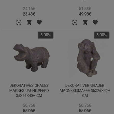
24.16€
51.53€
23.43
€
49.98
€
3.00
%
3.00
%
DEKORATIVES GRAUES
DEKORATIVER GRAUER
MAGNESIUM-NILPFERD
MAGNESIUMAFFE 35X26X40H
35X26X40H CM
CM
56.76€
56.76€
55.06
€
55.06
€