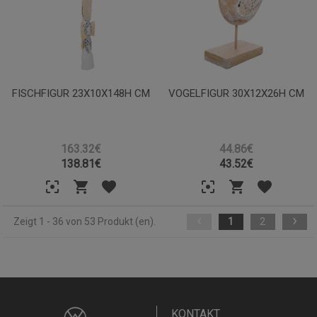
FISCHFIGUR 23X10X148H CM
VOGELFIGUR 30X12X26H CM
163.32€
44.86€
138.81
€
43.52
€
‹
›
Zeigt 1 - 36 von 53 Produkt (en).
1
2
KONTAKT