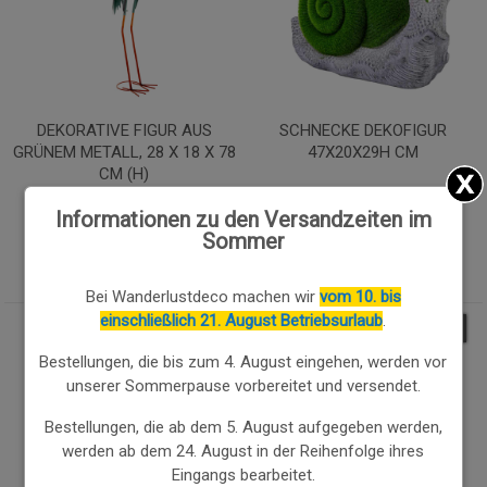
DEKORATIVE FIGUR AUS
SCHNECKE DEKOFIGUR
GRÜNEM METALL, 28 X 18 X 78
47X20X29H CM
CM (H)
48.62€
48.91€
Informationen zu den Versandzeiten im
47.16
€
47.45
€
Sommer
Bei Wanderlustdeco machen wir
vom 10. bis
einschließlich 21. August Betriebsurlaub
.
3.00
%
3.00
%
Bestellungen, die bis zum 4. August eingehen, werden vor
unserer Sommerpause vorbereitet und versendet.
Bestellungen, die ab dem 5. August aufgegeben werden,
werden ab dem 24. August in der Reihenfolge ihres
Eingangs bearbeitet.