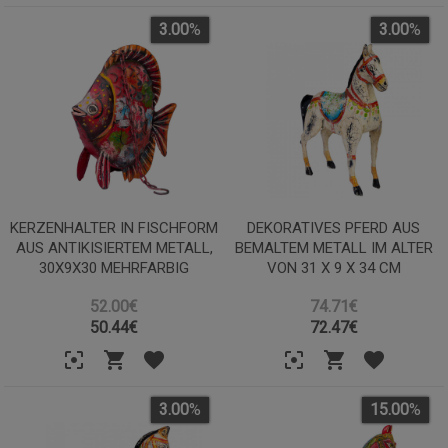
3.00
%
3.00
%
KERZENHALTER IN FISCHFORM
DEKORATIVES PFERD AUS
AUS ANTIKISIERTEM METALL,
BEMALTEM METALL IM ALTER
30X9X30 MEHRFARBIG
VON 31 X 9 X 34 CM
52.00€
74.71€
50.44
€
72.47
€
3.00
%
15.00
%