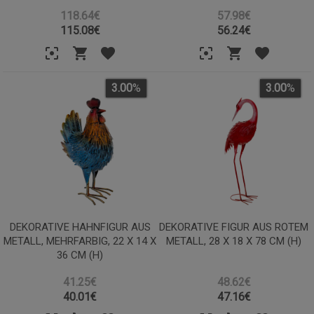
118.64€
57.98€
115.08
€
56.24
€
3.00
%
3.00
%
DEKORATIVE HAHNFIGUR AUS
DEKORATIVE FIGUR AUS ROTEM
METALL, MEHRFARBIG, 22 X 14 X
METALL, 28 X 18 X 78 CM (H)
36 CM (H)
41.25€
48.62€
40.01
€
47.16
€