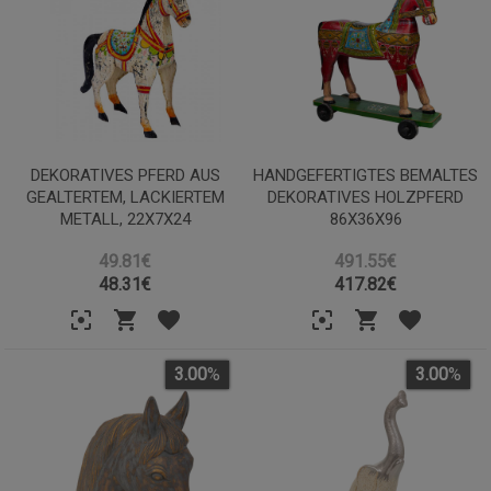
DEKORATIVES PFERD AUS
HANDGEFERTIGTES BEMALTES
GEALTERTEM, LACKIERTEM
DEKORATIVES HOLZPFERD
METALL, 22X7X24
86X36X96
49.81€
491.55€
48.31
€
417.82
€
3.00
%
3.00
%