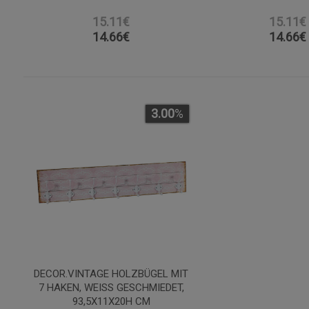
15.11€
15.11€
14.66
€
14.66
€
3.00
%
DECOR.VINTAGE HOLZBÜGEL MIT
7 HAKEN, WEISS GESCHMIEDET, 9
3,5X11X20H CM