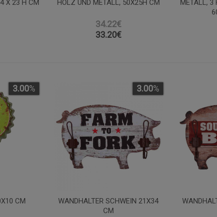
4 X 23 H CM
OLZ UND METALL, 50X25H CM
METALL, 3
6
34.22€
33.20
€
3.00
%
3.00
%
0X10 CM
WANDHALTER SCHWEIN 21X34
WANDHALT
CM