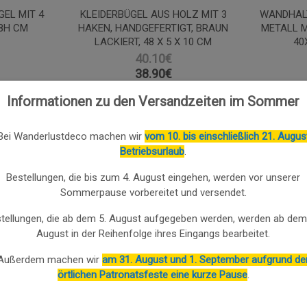
EL MIT 4
KLEIDERBÜGEL AUS HOLZ MIT 3
WANDHAL
8H CM
HAKEN, HANDGEFERTIGT, BRAUN
METALL M
LACKIERT, 48 X 5 X 10 CM
40
40.10€
38.90
€
Informationen zu den Versandzeiten im Sommer
Bei Wanderlustdeco machen wir
vom 10. bis einschließlich 21. Augus
3.00
%
3.00
%
Betriebsurlaub
.
Bestellungen, die bis zum 4. August eingehen, werden vor unserer
Sommerpause vorbereitet und versendet.
tellungen, die ab dem 5. August aufgegeben werden, werden ab dem
August in der Reihenfolge ihres Eingangs bearbeitet.
Außerdem machen wir
am 31. August und 1. September aufgrund de
örtlichen Patronatsfeste eine kurze Pause
.