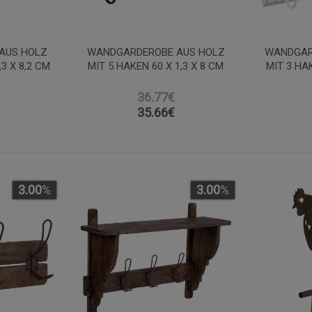
AUS HOLZ
WANDGARDEROBE AUS HOLZ
WANDGAR
,3 X 8,2 CM
MIT 5 HAKEN 60 X 1,3 X 8 CM
MIT 3 HAK
36.77€
35.66
€
3.00
%
3.00
%