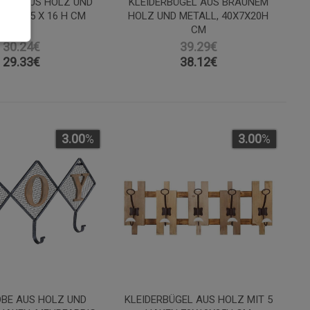
ÜGEL AUS HOLZ UND
KLEIDERBÜGEL AUS BRAUNEM
36 X 3,5 X 16 H CM
HOLZ UND METALL, 40X7X20H
CM
30.24€
39.29€
29.33
€
38.12
€
3.00
%
3.00
%
BE AUS HOLZ UND
KLEIDERBÜGEL AUS HOLZ MIT 5