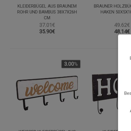
KLEIDERBÜGEL AUS BRAUNEM
BRAUNER HOLZBÜG
ROHR UND BAMBUS 38X7X26H
HAKEN 50X5X1
CM
37.01€
49.62€
35.90
€
48.14
€
3.00
%
Bes