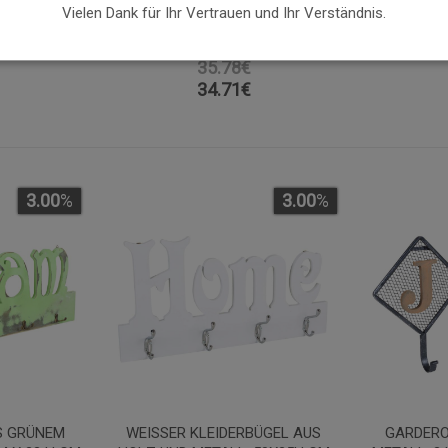
L AUS
KLEIDERBÜGEL MIT REGALEN
KLEIDERB
Vielen Dank für Ihr Vertrauen und Ihr Verständnis.
LZ UND
AUS HOLZ UND BRAUNEM
METALL, 
 15 H CM
METALL, 23X6,5X38,5 H CM
35.78€
34.71
€
3.00
%
3.00
%
S GRÜNEM
WEISSER KLEIDERBÜGEL AUS H
GARDERO