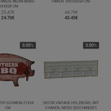
 HAKEN, MEHRFARBIG
HAKEN 70X10X25H CM
0X5X28 CM
25.47€
44.79€
24.70
€
43.45
€
3.00
%
3.00
%
ER SCHWEIN 21X34
DECOR.VINTAGE HOLZBÜGEL MIT
CM
5 HAKEN, WEISS GESCHMIEDET, 6