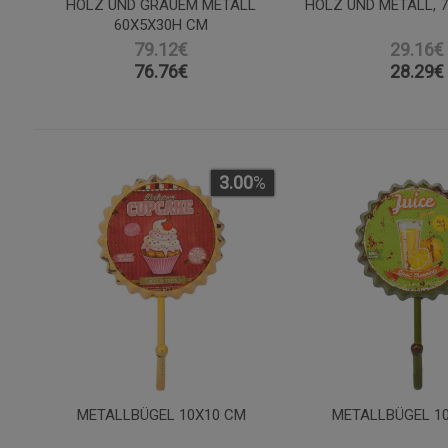
HOLZ UND GRAUEM METALL
HOLZ UND METALL, 7
60X5X30H CM
79.12€
29.16€
76.76
€
28.29
€
3.00
%
METALLBÜGEL 10X10 CM
METALLBÜGEL 1