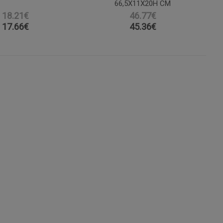
6,5X11X20H CM
18.21€
46.77€
17.66
€
45.36
€