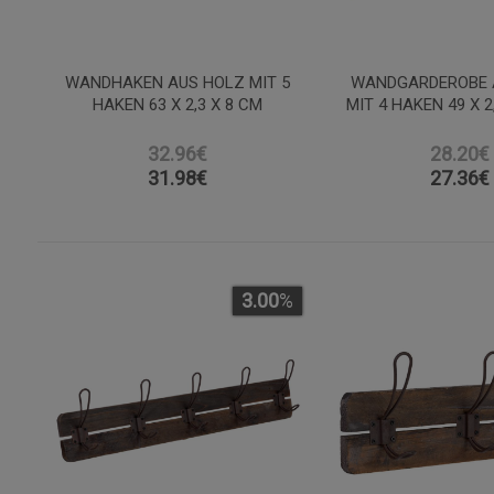
WANDHAKEN AUS HOLZ MIT 5
WANDGARDEROBE 
HAKEN 63 X 2,3 X 8 CM
MIT 4 HAKEN 49 X 2
32.96€
28.20€
31.98
€
27.36
€
3.00
%