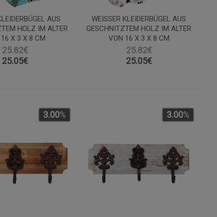
KLEIDERBÜGEL AUS
WEISSER KLEIDERBÜGEL AUS G
TEM HOLZ IM ALTER
ESCHNITZTEM HOLZ IM ALTER V
16 X 3 X 8 CM
ON 16 X 3 X 8 CM
25.82€
25.82€
25.05
€
25.05
€
3.00
%
3.00
%