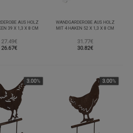
DEROBE AUS HOLZ
WANDGARDEROBE AUS HOLZ
EN 39 X 1,3 X 8 CM
MIT 4 HAKEN 52 X 1,3 X 8 CM
27.49€
31.77€
26.67
€
30.82
€
3.00
%
3.00
%