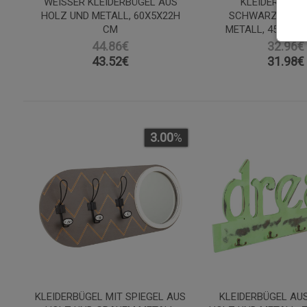
WEISSER KLEIDERBÜGEL AUS H
KLEIDERBÜGE
OLZ UND METALL, 60X5X22H C
SCHWARZEM HO
M
METALL, 45 X 6 X
44.86€
32.96€
43.52
€
31.98
€
3.00
%
KLEIDERBÜGEL MIT SPIEGEL AUS
KLEIDERBÜGEL AU