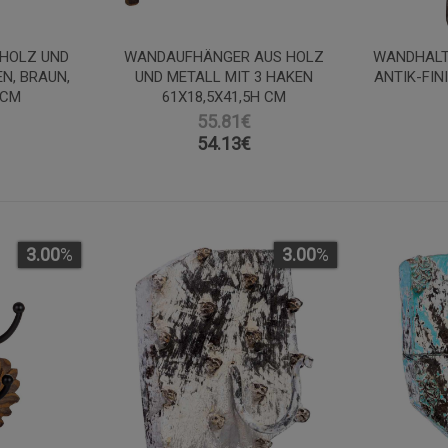
HOLZ UND
WANDAUFHÄNGER AUS HOLZ
WANDHALT
N, BRAUN,
UND METALL MIT 3 HAKEN
ANTIK-FINI
 CM
61X18,5X41,5H CM
55.81€
54.13
€
3.00
%
3.00
%