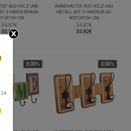
TER AUS HOLZ UND
WANDHALTER AUS HOLZ UND
IT 3 HAKEN BRAUN
METALL MIT 3 HAKEN BLAU
X13X10H CM
40X13X10H CM
34.87€
34.87€
33.82
€
33.82
€
t
3.00
%
3.00
%
 24.
r