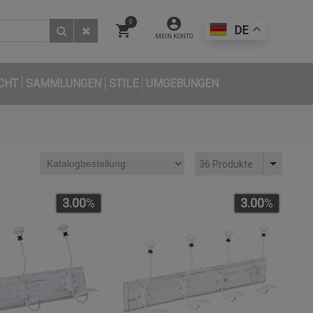
0
DE
MEIN KONTO
CHT
SAMMLUNGEN
STILE
UMGEBUNGEN
36 Produkte
3.00
%
3.00
%