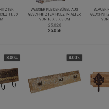
NITZTER
WEISSER KLEIDERBÜGEL AUS G
BLAUER 
OLZ 11,5 X
ESCHNITZTEM HOLZ IM ALTER V
GESCHNITZ
CM
ON 16 X 3 X 8 CM
VON 
25.82€
25.05
€
3.00
%
3.00
%