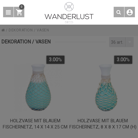
0
/
DEKORATION
/
VASEN
DEKORATION / VASEN
36 art.
3.00
%
3.00
%
HOLZVASE MIT BLAUEM
HOLZVASE MIT BLAUEM
FISCHERNETZ, 14 X 14 X 25 CM
FISCHERNETZ, 8 X 8 X 17 CM (H)