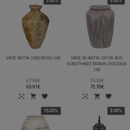
3.00
%
3.00
%
VASE ANTIK 24X24X35H CM
VASE IN ANTIK-OPTIK AUS
KUNSTHARZ BRAUN 25X25X36
CM
67.95€
74.95€
65.91
€
72.70
€
15.00
%
3.00
%