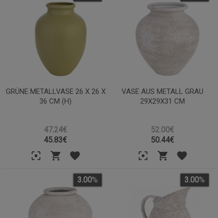
GRÜNE METALLVASE 26 X 26 X
VASE AUS METALL GRAU
36 CM (H)
29X29X31 CM
47.24€
52.00€
45.83
€
50.44
€
3.00
%
3.00
%