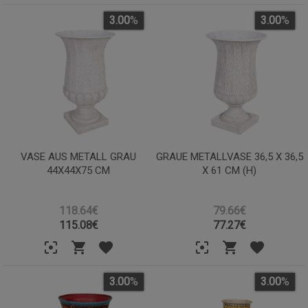
3.00
%
3.00
%
VASE AUS METALL GRAU
GRAUE METALLVASE 36,5 X 36,5
44X44X75 CM
X 61 CM (H)
118.64€
79.66€
115.08
€
77.27
€
3.00
%
3.00
%