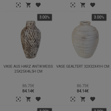
3.00
%
3.00
%
VASE AUS HARZ ANTIKWEISS 2
VASE GEALTERT 32X32X41H CM
5X25X46,5H CM
86.75€
86.75€
84.14
€
84.14
€