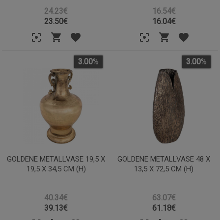
24.23€
16.54€
23.50
€
16.04
€
3.00
%
3.00
%
GOLDENE METALLVASE 19,5 X
GOLDENE METALLVASE 48 X
19,5 X 34,5 CM (H)
13,5 X 72,5 CM (H)
40.34€
63.07€
39.13
€
61.18
€