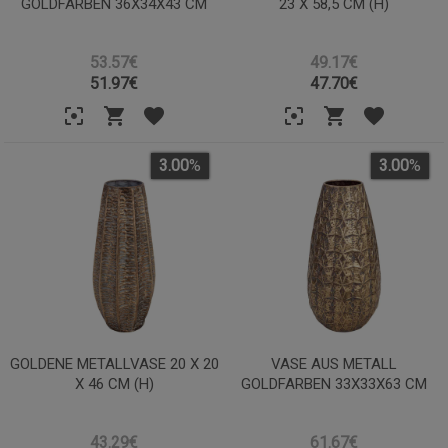
GOLDFARBEN 36X34X43 CM
23 X 58,5 CM (H)
53.57€
49.17€
51.97
€
47.70
€
3.00
%
3.00
%
GOLDENE METALLVASE 20 X 20
VASE AUS METALL
X 46 CM (H)
GOLDFARBEN 33X33X63 CM
43.29€
61.67€