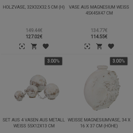
HOLZVASE, 32X32X32.5 CM (H)
VASE AUS MAGNESIUM WEISS 4
5X45X47 CM
149.44€
134.77€
127.02
€
114.55
€
3.00
%
3.00
%
SET AUS 4 VASEN AUS METALL
WEISSE MAGNESIUMVASE, 34 X 1
WEISS 55X12X13 CM
6 X 37 CM (HÖHE)