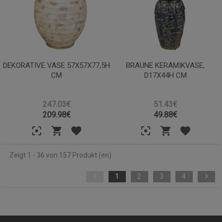
DEKORATIVE VASE 57X57X77,5H
BRAUNE KERAMIKVASE,
CM
D17X44H CM
247.03€
51.43€
209.98
€
49.88
€
Zeigt 1 - 36 von 157 Produkt (en).
‹
›
1
2
3
4