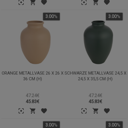
3.00
%
3.00
%
ORANGE METALLVASE 26 X 26 X
SCHWARZE METALLVASE 24,5 X
36 CM (H)
24,5 X 35,5 CM (H)
47.24€
47.24€
45.83
€
45.83
€
3.00
%
3.00
%