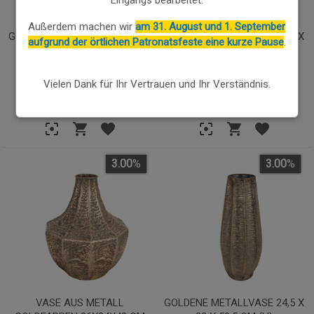
Außerdem machen wir
am 31. August und 1. September
GRAUE METALLVASE 19 X 19 X
GOLDENE METALLVASE 28,5 X
aufgrund der örtlichen Patronatsfeste eine kurze Pause
.
90 CM (H)
28,5 X 37 CM (H)
Vielen Dank für Ihr Vertrauen und Ihr Verständnis.
71.04€
45.93€
68.91
€
44.55
€
3.00
%
3.00
%
VASE AUS METALL
GOLDENE METALLVASE 24,5 X