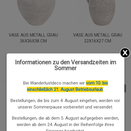
VASE AUS METALL GRAU
VASE AUS METALL GRAU
36X36X38 CM
22X16X27 CM
51.53€
32.73€
Informationen zu den Versandzeiten im
49.98
€
31.75
€
Sommer
Bei Wanderlustdeco machen wir
vom 10. bis
3.00
%
3.00
%
einschließlich 21. August Betriebsurlaub
.
Bestellungen, die bis zum 4. August eingehen, werden vor
unserer Sommerpause vorbereitet und versendet.
Bestellungen, die ab dem 5. August aufgegeben werden,
werden ab dem 24. August in der Reihenfolge ihres
Eingangs bearbeitet.