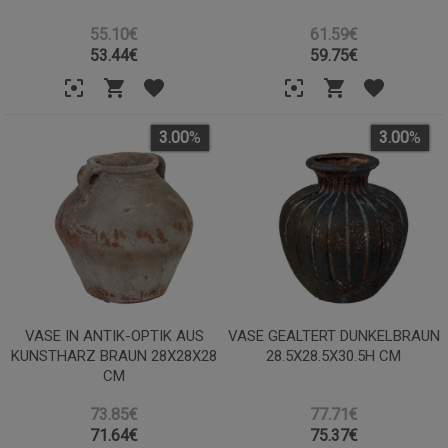
55.10€
61.59€
53.44
€
59.75
€
3.00
%
3.00
%
VASE IN ANTIK-OPTIK AUS
VASE GEALTERT DUNKELBRAUN
KUNSTHARZ BRAUN 28X28X28
28.5X28.5X30.5H CM
CM
73.85€
77.71€
71.64
€
75.37
€