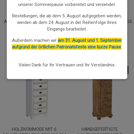
unserer Sommerpause vorbereitet und versendet.
SCHWARZE KOMMODE AUS
KOMMODE AUS HOLZ MIT 3
Bestellungen, die ab dem 5. August aufgegeben werden,
ALTHOLZ MIT 5 SCHUBLADEN,
SCHUBLADEN 100X50X80 WEISS
werden ab dem 24. August in der Reihenfolge ihres
42X36,5X105 CM.
Eingangs bearbeitet.
308.47€
538.36€
Außerdem machen wir
am 31. August und 1. September
262.20
€
457.60
€
aufgrund der örtlichen Patronatsfeste eine kurze Pause
.
Vielen Dank für Ihr Vertrauen und Ihr Verständnis.
15.00
%
15.00
%
HOLZKOMMODE MIT 6
HANDGEFERTIGTE