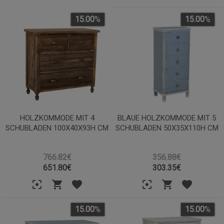
15.00
%
15.00
%
HOLZKOMMODE MIT 4
BLAUE HOLZKOMMODE MIT 5
SCHUBLADEN 100X40X93H CM
SCHUBLADEN 50X35X110H CM
766.82€
356.88€
651.80
€
303.35
€
15.00
%
15.00
%