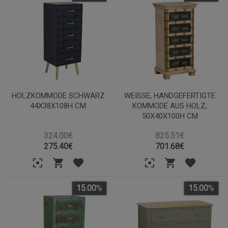
HOLZKOMMODE SCHWARZ
WEISSE, HANDGEFERTIGTE K
44X38X108H CM
OMMODE AUS HOLZ, 5
0X40X100H CM
324.00€
825.51€
275.40
€
701.68
€
15.00
%
15.00
%