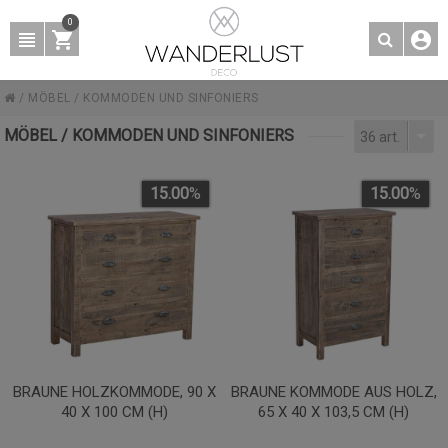
0
/
MÖBEL
/
KOMMODEN UND SINFONIERS
MÖBEL / KOMMODEN UND SINFONIERS
36 art.
15.00
%
15.00
%
BRAUNE HOLZKOMMODE, 90 X
BRAUNE KOMMODE AUS HOLZ,
40 X 100 CM (H)
65 X 40 X 103,5 CM (H)