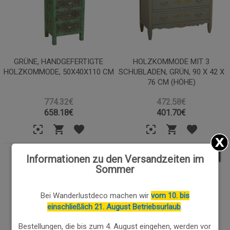
GRÜNE, HANDGEFERTIGTE
HOLZKOMMODE MIT 3
HOLZKOMMODE, 50X40X110 CM
SCHUBLADEN, GRÜN, 90 X 42 X
76 CM (HÖHE)
774.32€
472.58€
658.18
€
401.70
€
15.00
%
15.00
%
Informationen zu den Versandzeiten im
Sommer
Bei Wanderlustdeco machen wir
vom 10. bis
einschließlich 21. August Betriebsurlaub
.
Bestellungen, die bis zum 4. August eingehen, werden vor