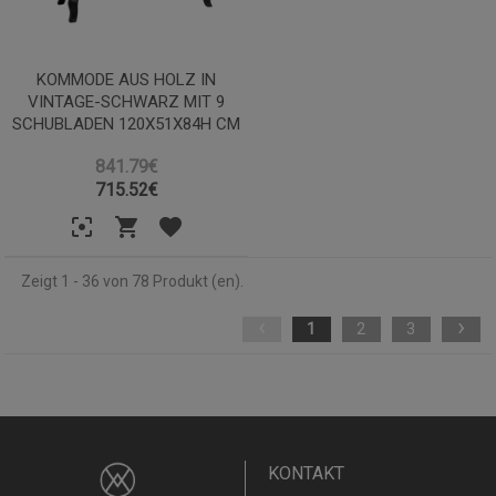
KOMMODE AUS HOLZ IN
VINTAGE-SCHWARZ MIT 9
SCHUBLADEN 120X51X84H CM
841.79€
715.52
€
Zeigt 1 - 36 von 78 Produkt (en).
‹
›
1
2
3
KONTAKT