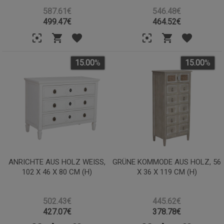
587.61€
546.48€
499.47
€
464.52
€
15.00
%
15.00
%
ANRICHTE AUS HOLZ WEISS, 1
GRÜNE KOMMODE AUS HOLZ, 56
02 X 46 X 80 CM (H)
X 36 X 119 CM (H)
502.43€
445.62€
427.07
€
378.78
€