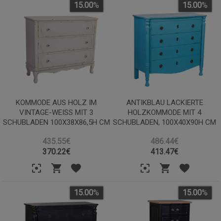
15.00
%
15.00
%
KOMMODE AUS HOLZ IM
ANTIKBLAU LACKIERTE
VINTAGE-WEISS MIT 3 S
HOLZKOMMODE MIT 4
CHUBLADEN 100X38X86,5H CM
SCHUBLADEN, 100X40X90H CM
435.55€
486.44€
370.22
€
413.47
€
15.00
%
15.00
%