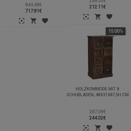
249.53€
844.48€
212.11
€
717.81
€
15.00
%
HOLZKOMMODE MIT 8
SCHUBLADEN, 48X31X87,5H CM
287.09€
244.02
€