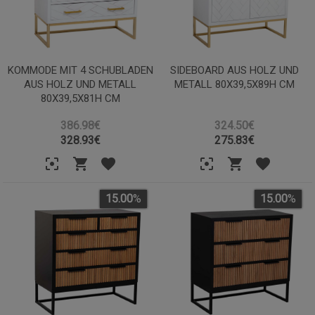
KOMMODE MIT 4 SCHUBLADEN
SIDEBOARD AUS HOLZ UND
AUS HOLZ UND METALL
METALL 80X39,5X89H CM
80X39,5X81H CM
386.98€
324.50€
328.93
€
275.83
€
15.00
%
15.00
%