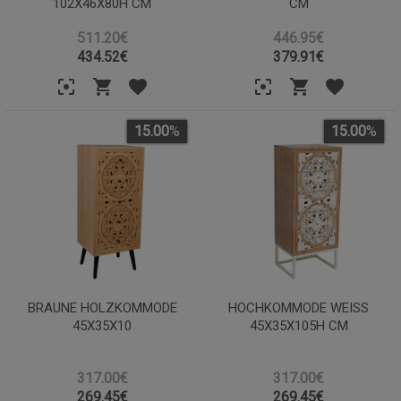
102X46X80H CM
CM
511.20€
446.95€
434.52
€
379.91
€
15.00
%
15.00
%
BRAUNE HOLZKOMMODE
HOCHKOMMODE WEISS 4
45X35X10
5X35X105H CM
317.00€
317.00€
269.45
€
269.45
€