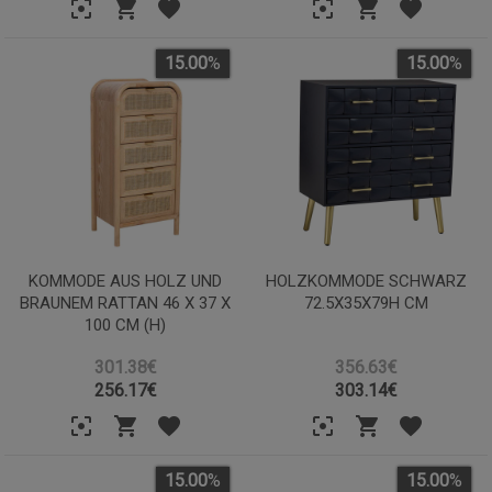
15.00
%
15.00
%
KOMMODE AUS HOLZ UND
HOLZKOMMODE SCHWARZ
BRAUNEM RATTAN 46 X 37 X
72.5X35X79H CM
100 CM (H)
301.38€
356.63€
256.17
€
303.14
€
15.00
%
15.00
%