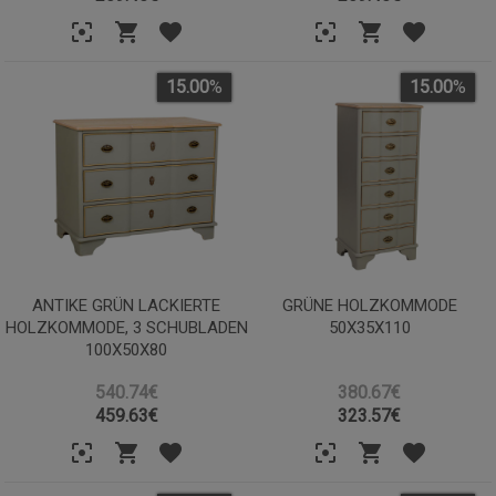
15.00
%
15.00
%
ANTIKE GRÜN LACKIERTE
GRÜNE HOLZKOMMODE
HOLZKOMMODE, 3 SCHUBLADEN
50X35X110
100X50X80
540.74€
380.67€
459.63
€
323.57
€