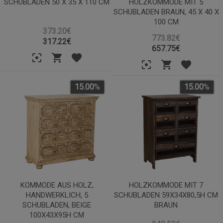
SCHUBLADEN 50 X 35 X 110 CM
HOLZKOMMODE MIT 5
SCHUBLADEN BRAUN, 45 X 40 X
100 CM
373.20€
773.82€
317.22
€
657.75
€
15.00
%
15.00
%
KOMMODE AUS HOLZ,
HOLZKOMMODE MIT 7
HANDWERKLICH, 5
SCHUBLADEN 59X34X80,5H CM
SCHUBLADEN, BEIGE
BRAUN
100X43X95H CM