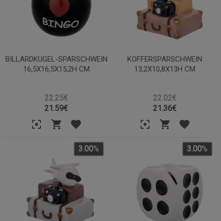
BILLARDKUGEL-SPARSCHWEIN
KOFFERSPARSCHWEIN
16,5X16,5X15,2H CM
13,2X10,8X13H CM
22.25€
22.02€
21.59
€
21.36
€
3.00
%
3.00
%