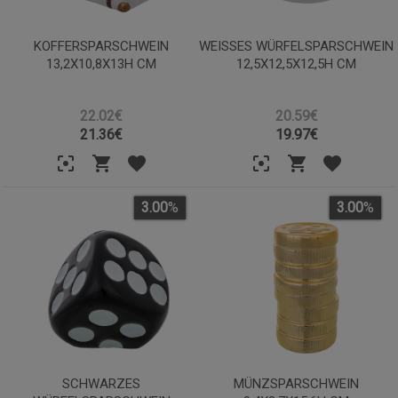
KOFFERSPARSCHWEIN
WEISSES WÜRFELSPARSCHWEIN 1
13,2X10,8X13H CM
2,5X12,5X12,5H CM
22.02€
20.59€
21.36
€
19.97
€
3.00
%
3.00
%
SCHWARZES
MÜNZSPARSCHWEIN