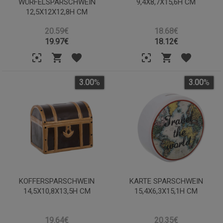
WÜRFELSPARSCHWEIN
9,4X8,7X15,6H CM
12,5X12X12,8H CM
20.59€
18.68€
19.97
€
18.12
€
3.00
%
3.00
%
KOFFERSPARSCHWEIN
KARTE SPARSCHWEIN
14,5X10,8X13,5H CM
15,4X6,3X15,1H CM
19.64€
20.35€