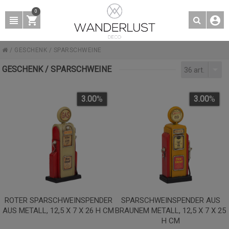
0
/
GESCHENK
/
SPARSCHWEINE
GESCHENK / SPARSCHWEINE
36 art.
3.00
%
3.00
%
ROTER SPARSCHWEINSPENDER
SPARSCHWEINSPENDER AUS
AUS METALL, 12,5 X 7 X 26 H CM
BRAUNEM METALL, 12,5 X 7 X 25
H CM