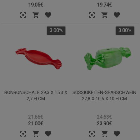
19.05
€
19.74
€
3.00
%
3.00
%
BONBONSCHALE 29,3 X 15,3 X
SÜSSIGKEITEN-SPARSCHWEIN 2
2,7 H CM
7,8 X 10,6 X 10 H CM
21.66€
24.63€
21.00
€
23.90
€