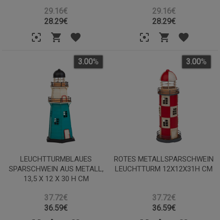
29.16€
29.16€
28.29
€
28.29
€
3.00
%
3.00
%
LEUCHTTURMBLAUES
ROTES METALLSPARSCHWEIN
SPARSCHWEIN AUS METALL,
LEUCHTTURM 12X12X31H CM
13,5 X 12 X 30 H CM
37.72€
37.72€
36.59
€
36.59
€