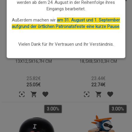
werden ab dem 24. August in der Reihenfolge ihres
Eingangs bearbeitet.
Außerdem machen wir
am 31. August und 1. September
aufgrund der örtlichen Patronatsfeste eine kurze Pause
.
Vielen Dank für Ihr Vertrauen und Ihr Verständnis.
WELTBALL-SPARSCHWEIN
EISENBAHN-SPARSCHWEIN
13X12,5X16,7H CM
18,5X8,5X10,3H CM
25.82€
23.44€
25.05
€
22.74
€
3.00
%
3.00
%