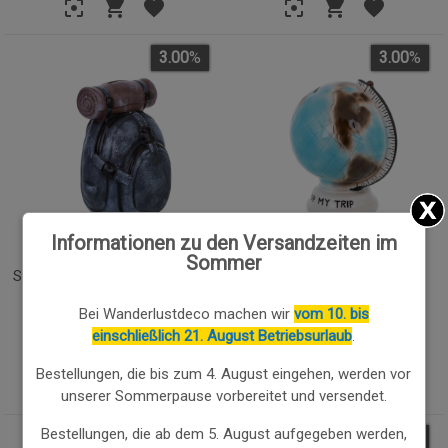
3.00
%
3.00
%
Informationen zu den Versandzeiten im
BLAUES RUCKSACK-
WELTBALL-SPARSCHWEIN
Sommer
SPARSCHWEIN 13,4X14X18,1H
13X12,5X16,7H CM
CM
Bei Wanderlustdeco machen wir
vom 10. bis
22.02€
23.44€
einschließlich 21. August Betriebsurlaub
.
21.36
€
22.74
€
Bestellungen, die bis zum 4. August eingehen, werden vor
unserer Sommerpause vorbereitet und versendet.
Bestellungen, die ab dem 5. August aufgegeben werden,
3.00
%
3.00
%