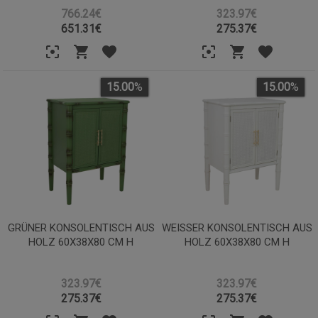
766.24€
323.97€
651.31
€
275.37
€
15.00
%
15.00
%
GRÜNER KONSOLENTISCH AUS
WEISSER KONSOLENTISCH AUS H
HOLZ 60X38X80 CM H
OLZ 60X38X80 CM H
323.97€
323.97€
275.37
€
275.37
€