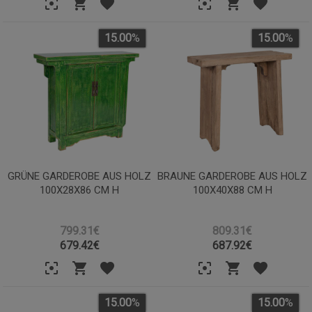
15.00
%
15.00
%
GRÜNE GARDEROBE AUS HOLZ
BRAUNE GARDEROBE AUS HOLZ
100X28X86 CM H
100X40X88 CM H
799.31€
809.31€
679.42
€
687.92
€
15.00
%
15.00
%