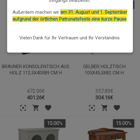
Eingangs bearbeitet.
15.00
%
15.00
%
Außerdem machen wir
am 31. August und 1. September
aufgrund der örtlichen Patronatsfeste eine kurze Pause
.
Vielen Dank für Ihr Vertrauen und Ihr Verständnis.
BRAUNER KONSOLENTISCH AUS
GELBER HOLZTISCH
HOLZ 112,5X40X89 CM H
105X45,5X82 CM H
472.06€
357.83€
401.26
€
304.16
€
15.00
%
15.00
%