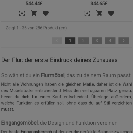
544.44
€
344.65
€
Zeigt 1 - 36 von 286 Produkt (en).
‹
›
1
2
3
4
Der Flur: der erste Eindruck deines Zuhauses
So wählst du ein
Flurmöbel
, das zu deinem Raum passt
Nicht alle Wohnungen haben die gleichen Maße, daher ist die Wahl
des Möbelstücks entscheidend. Miss den verfügbaren Platz genau,
bevor du dich für einen Kauf entscheidest. Überlege außerdem,
welche Funktion es erfüllen soll, ohne dass du auf Stil verzichten
musst.
Eingangsmöbel
, die Design und Funktion vereinen
Der beste
Eingangsbereich
ist der, der die perfekte Balance zwischen