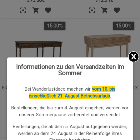
375.50
€
712.31
€
15.00
%
15.00
%
Informationen zu den Versandzeiten im
Sommer
BRAUNER KONSOLENTISCH AUS
BRAUNE DIELE AUS HOLZ, 100 X
Bei Wanderlustdeco machen wir
vom 10. bis
HOLZ 190X50X90,5 CM H
40,5 X 77 CM (H)
einschließlich 21. August Betriebsurlaub
.
Bestellungen, die bis zum 4. August eingehen, werden vor
838.01€
226.81€
unserer Sommerpause vorbereitet und versendet.
712.31
€
192.79
€
Bestellungen, die ab dem 5. August aufgegeben werden,
werden ab dem 24. August in der Reihenfolge ihres