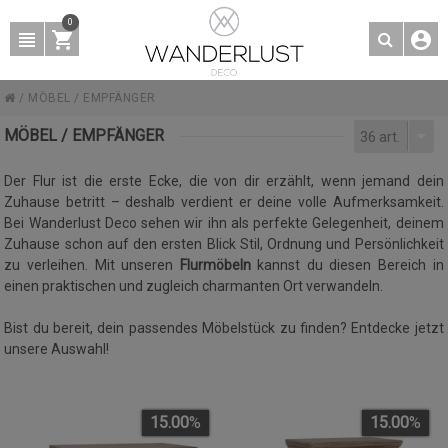
0
/
MÖBEL
/
EMPFÄNGER
MÖBEL / EMPFÄNGER
36 art.
Der Flur ist die erste Ecke, die von dir erzählt, wenn jemand dein
Zuhause betritt – deshalb verdient er deine volle Aufmerksamkeit.
Bei Wanderlust Deco sehen wir ihn als perfekte Gelegenheit, deinem
Zuhause schon auf den ersten Blick Stil, Ordnung und Persönlichkeit
zu verleihen. Mit unseren
Flurmöbeln
kannst du diesen Bereich in
einen praktischen und zugleich charmanten Ort verwandeln.
Bist du bereit, dein passendes Möbelstück zu finden? Entdecke jetzt
unsere Auswahl!
15.00
%
15.00
%