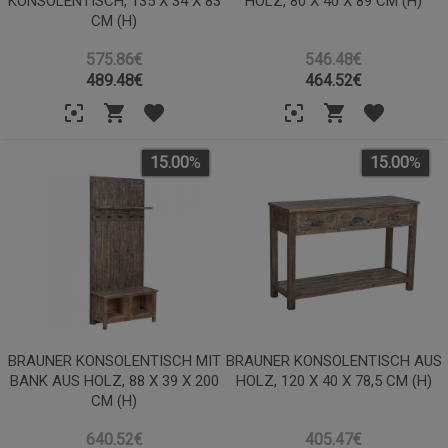
KONSOLENTISCH, 135 X 34 X 83
HOLZ, 80 X 40 X 89 CM (H)
CM (H)
575.86€
546.48€
489.48
€
464.52
€
15.00
%
15.00
%
BRAUNER KONSOLENTISCH MIT
BRAUNER KONSOLENTISCH AUS
BANK AUS HOLZ, 88 X 39 X 200
HOLZ, 120 X 40 X 78,5 CM (H)
CM (H)
640.52€
405.47€