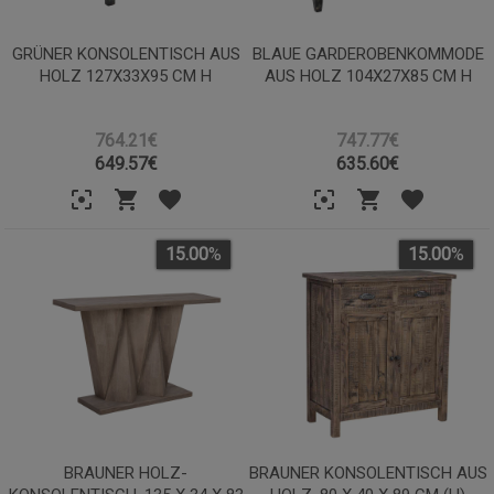
GRÜNER KONSOLENTISCH AUS
BLAUE GARDEROBENKOMMODE
HOLZ 127X33X95 CM H
AUS HOLZ 104X27X85 CM H
764.21€
747.77€
649.57
€
635.60
€
15.00
%
15.00
%
BRAUNER HOLZ-
BRAUNER KONSOLENTISCH AUS