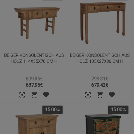
BEIGER KONSOLENTISCH AUS
BEIGER KONSOLENTISCH AUS
HOLZ 114X35X70 CM H
HOLZ 105X27X86 CM H
809.35€
799.31€
687.95
€
679.42
€
15.00
%
15.00
%