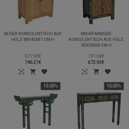
BEIGER KONSOLENTISCH AUS
MEHRFARBIGER
HOLZ 88X40X87 CM H
KONSOLENTISCH AUS HOLZ
50X35X68 CM H
877.90€
791.68€
746.21
€
672.93
€
15.00
%
15.00
%