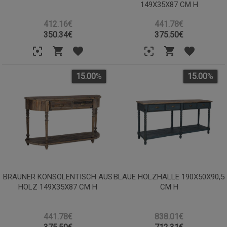
49X35X87 CM H
412.16€
441.78€
350.34
€
375.50
€
15.00
%
15.00
%
BRAUNER KONSOLENTISCH AUS
BLAUE HOLZHALLE 190X50X90,5
HOLZ 149X35X87 CM H
CM H
441.78€
838.01€