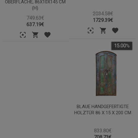
OBERFLÄCHE, 86X10X145 CM
(H)
2034.58€
749.63€
1729.39
€
637.19
€
15.00
%
BLAUE HANDGEFERTIGTE
HOLZTÜR 86 X 15 X 200 CM
833.80€
708.73
€