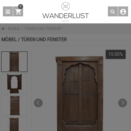
0
/
MÖBEL
/
TÜREN UND FENSTER
MÖBEL / TÜREN UND FENSTER
15.00
%