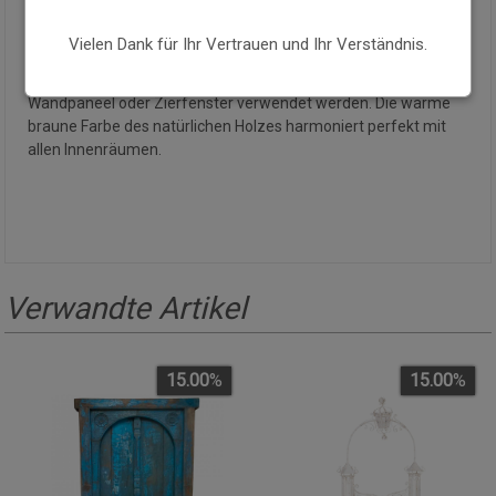
Die originalen Metallbeschläge verstärken die Struktur und
fügen dekorativen Wert hinzu. Ideal als dekoratives Element in
Vielen Dank für Ihr Vertrauen und Ihr Verständnis.
Wohnzimmern, Schlafzimmern oder Räumen im rustikalen,
ethnischen oder kolonialen Stil. Kann als Bettkopfteil,
Wandpaneel oder Zierfenster verwendet werden. Die warme
braune Farbe des natürlichen Holzes harmoniert perfekt mit
allen Innenräumen.
Verwandte Artikel
15.00
%
15.00
%