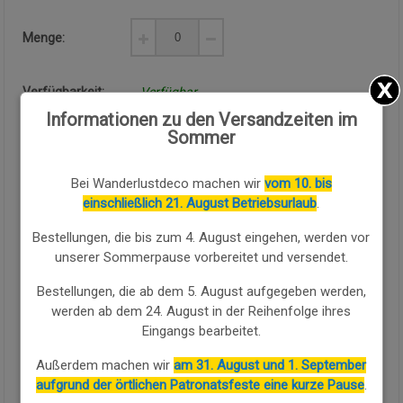
Menge:
Verfügbarkeit:
Verfügbar
Informationen zu den Versandzeiten im
Sommer
KAUFEN SIE WEITER
Bei Wanderlustdeco machen wir
vom 10. bis
Wunderschönes dekoratives handgefertigtes Fenster aus
einschließlich 21. August Betriebsurlaub
.
massivem Holz mit einer schönen natürlichen gealterten
braunen Tönung. Dieses einzigartige Stück indischer
Bestellungen, die bis zum 4. August eingehen, werden vor
Inspiration misst 79x9x170h cm und weist eine zweiflügelige
unserer Sommerpause vorbereitet und versendet.
Struktur mit horizontalen Schmiedeeisenstangen und einem
originellen metallischen Kettengriff in der Mitte auf. Das Holz
Bestellungen, die ab dem 5. August aufgegeben werden,
zeigt natürliche Maserungen und die typischen Spuren der
werden ab dem 24. August in der Reihenfolge ihres
Zeit, die einen authentischen und unwiederholbaren Vintage-
Eingangs bearbeitet.
Effekt erzeugen. Im unteren Teil sticht ein eingelassenes
Schnitzpaneel hervor, das Eleganz und handwerkliche Details
Außerdem machen wir
am 31. August und 1. September
verleiht.
aufgrund der örtlichen Patronatsfeste eine kurze Pause
.