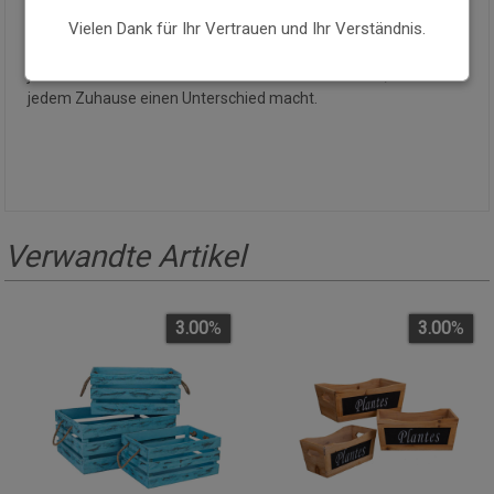
kindlichen, Boho- oder eklektischen Stilen und bringt das ganze
Vielen Dank für Ihr Vertrauen und Ihr Verständnis.
Jahr über praktischen Stauraum und einen sehr fröhlichen
dekorativen Akzent in jede Ecke des Hauses. Ein Detail, das in
jedem Zuhause einen Unterschied macht. Ein Detail, das in
jedem Zuhause einen Unterschied macht.
Verwandte Artikel
3.00
%
3.00
%