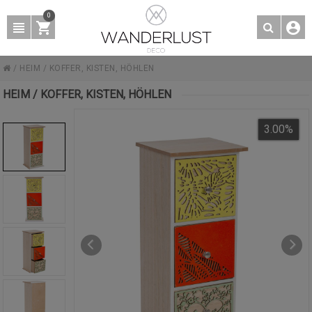
0
/
HEIM
/
KOFFER, KISTEN, HÖHLEN
HEIM / KOFFER, KISTEN, HÖHLEN
3.00
%