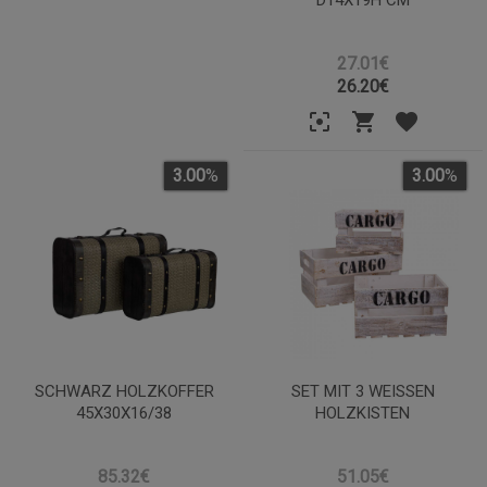
27.01€
26.20
€
3.00
%
3.00
%
SCHWARZ HOLZKOFFER
SET MIT 3 WEISSEN H
45X30X16/38
OLZKISTEN
85.32€
51.05€