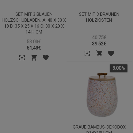
SET MIT 3 BLAUEN
SET MIT 3 BRAUNEN
HOLZSCHUBLADEN, A: 40 X 30 X
HOLZKISTEN
18 B: 35 X 25 X 16 C: 30 X 20 X
14 H CM
40.75€
53.03€
39.52
€
51.43
€
3.00
%
GRAUE BAMBUS-DEKOBOX
D14X19H CM