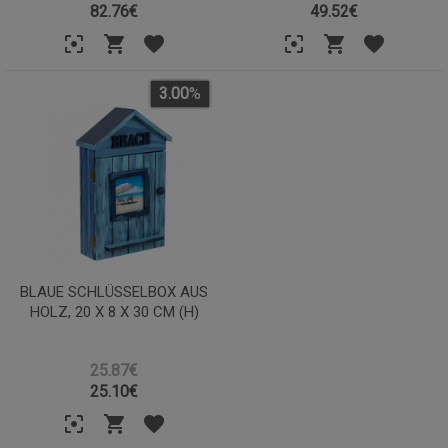
82.76
€
49.52
€
3.00
%
BLAUE SCHLÜSSELBOX AUS
HOLZ, 20 X 8 X 30 CM (H)
25.87€
25.10
€