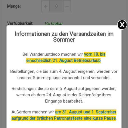
Menge:
Verfügbarkeit:
Verfügbar
Informationen zu den Versandzeiten im
Sommer
KAUFEN SIE WEITER
Bei Wanderlustdeco machen wir
vom 10. bis
Diese Organizer-Box in der Farbe Mehrfarbig bietet kompakten
einschließlich 21. August Betriebsurlaub
.
Stauraum und ein sehr auffälliges dekoratives Design für
jeden Raum des Hauses. Sie ist aus
MDF
mit durchbrochenen
Bestellungen, die bis zum 4. August eingehen, werden vor
Fronten in Mehrfarbig-Tönen gefertigt, darunter Gelb, Orange
unserer Sommerpause vorbereitet und versendet.
und Grün, mit Blatt- und Herzmotiven, die einen sehr originellen
visuellen Effekt bieten.
Bestellungen, die ab dem 5. August aufgegeben werden,
werden ab dem 24. August in der Reihenfolge ihres
Die Maße sind
14,5x13x35,5h cm
, eine schmale und hohe
Eingangs bearbeitet.
Größe für Schlafzimmer, Bäder oder Schreibtische mit
begrenztem Platz im Haus.
Jede Schublade
verfügt über einen
Außerdem machen wir
am 31. August und 1. September
runden Metallgriff
, der das tägliche Öffnen im Haus erleichtert.
aufgrund der örtlichen Patronatsfeste eine kurze Pause
.
Dank ihres Finishs in Mehrfarbig passt diese Organizer-Box zu