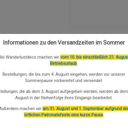
Informationen zu den Versandzeiten im Sommer
3.00
%
3.00
%
Bei Wanderlustdeco machen wir
vom 10. bis einschließlich 21. Augus
Betriebsurlaub
.
Bestellungen, die bis zum 4. August eingehen, werden vor unserer
Sommerpause vorbereitet und versendet.
tellungen, die ab dem 5. August aufgegeben werden, werden ab dem
August in der Reihenfolge ihres Eingangs bearbeitet.
Außerdem machen wir
am 31. August und 1. September aufgrund de
örtlichen Patronatsfeste eine kurze Pause
.
R AUS
SET AUS TABLETT UND 3
GOLDENER
METALL
KERZENHALTERN AUS
METALL, 21