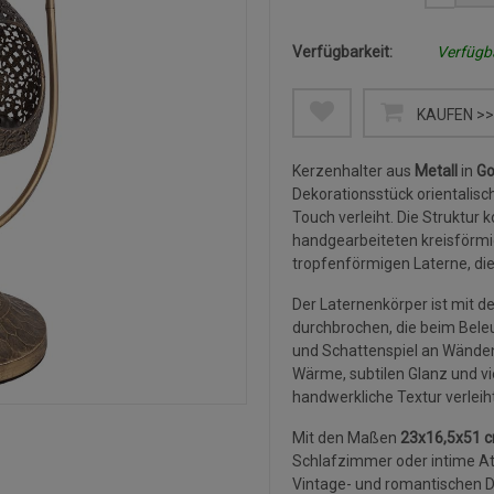
Verfügbarkeit:
Verfügb
KAUFEN >>
Kerzenhalter aus
Metall
in
Go
Dekorationsstück orientalisc
Touch verleiht. Die Struktur k
handgearbeiteten kreisförmi
tropfenförmigen Laterne, die
Der Laternenkörper ist mit de
durchbrochen, die beim Beleu
und Schattenspiel an Wänden 
Wärme, subtilen Glanz und v
handwerkliche Textur verleiht
Mit den Maßen
23x16,5x51 
Schlafzimmer oder intime At
Vintage- und romantischen D