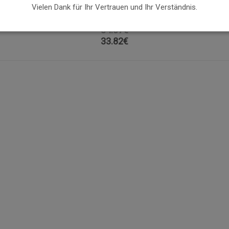
Vielen Dank für Ihr Vertrauen und Ihr Verständnis.
M H
BAMBUSHOLZ GRÜN 33X13X3
CM
34.87€
33.82
€