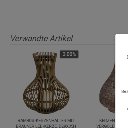
Verwandte Artikel
3.00
%
Bes
BAMBUS-KERZENHALTER MIT
KERZENHALTE
BRAUNER LED-KERZE, D29X35H
VERGOLDETEM 