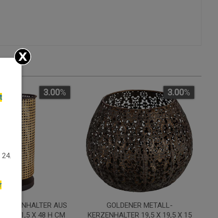
3.00
%
3.00
%
t
 24.
r
 KERZENHALTER AUS
GOLDENER METALL-
,5 X 21,5 X 48 H CM
KERZENHALTER 19,5 X 19,5 X 15