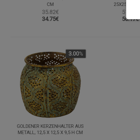
CM
25X25X38 C
35.82€
51.72€
34.75
€
50.17
€
3.00
%
GOLDENER KERZENHALTER AUS
METALL, 12,5 X 12,5 X 9,5 H CM