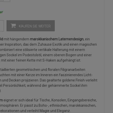
ar
KAUFEN SIE WEITER
ld
mit hängendem
marokkanischem Laternendesign
, ein
her Inspiration, das dem Zuhause Exotik und einen magischen
ombiniert eine stilisierte vertikale Halterung mit einem
gen Sockel im Podestolstil, einem oberen Bogen und einer
 mit einer feinen Kette mit S-Haken aufgehängt ist.
taillierten geometrischen und floralen Filigranarbeiten
chten mit einer Kerze im Inneren ein faszinierendes Licht-
und Decken projizieren. Das gealterte goldene Finish verleiht
iel Persönlichkeit, während der gehämmerte Sockel ihm
.
cm
eignet er sich ideal für Tische, Konsolen, Eingangsbereiche,
mosphären. Er passt zu Boho-, ethnischen, marokkanischen,
ekorationen und verleiht Magie und Eleganz.