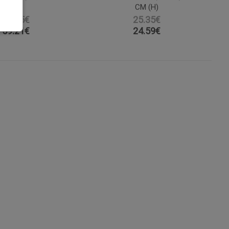
CM (H)
61.05€
25.35€
59.21
€
24.59
€