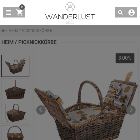
0
/
HEIM
/
PICKNICKKÖRBE
HEIM / PICKNICKKÖRBE
3.00
%