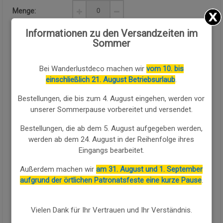
Menge:
Informationen zu den Versandzeiten im
Verfügbarkeit:
Verfügbar
Sommer
KAUFEN SIE WEITER
Bei Wanderlustdeco machen wir
vom 10. bis
einschließlich 21. August Betriebsurlaub
.
Sammlung:
GARTEN PICKNICK
Bestellungen, die bis zum 4. August eingehen, werden vor
ARTIKEL ANZEIGEN SAMMLUNG
unserer Sommerpause vorbereitet und versendet.
Bestellungen, die ab dem 5. August aufgegeben werden,
Dieser klassische Picknickkorb in natürlichem Braunton wird
aus Weidengeflecht und Holzspänen mit den Maßen
werden ab dem 24. August in der Reihenfolge ihres
40x28x20/25/38 cm gefertigt. Sein traditionelles Design
Eingangs bearbeitet.
umfasst einen zweigeteilten Klappdeckel mit Scharnieren und
Außerdem machen wir
am 31. August und 1. September
einen oberen mittigen Griff aus geflochtener
Weide
, der einen
aufgrund der örtlichen Patronatsfeste eine kurze Pause
.
bequemen und ausgewogenen Transport ermöglicht. Der
frontseitige Verschluss in kontrastierendem Farbton mit
Metallmechanismus hält den Deckel während der Fahrt gut
Vielen Dank für Ihr Vertrauen und Ihr Verständnis.
fixiert.