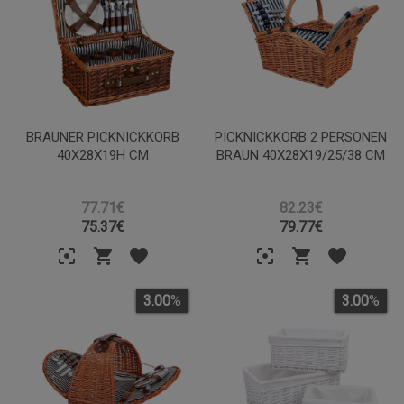
BRAUNER PICKNICKKORB
PICKNICKKORB 2 PERSONEN
40X28X19H CM
BRAUN 40X28X19/25/38 CM
77.71€
82.23€
75.37
€
79.77
€
3.00
%
3.00
%