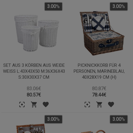
3.00
%
3.00
%
SET AUS 3 KÖRBEN AUS WEIDE
PICKNICKKORB FÜR 4
WEISS L:43X43X50 M:36X36X43 S
PERSONEN, MARINEBLAU,
:30X30X37 CM
40X28X19 CM (H)
83.06€
80.87€
80.57
€
78.44
€
3.00
%
3.00
%