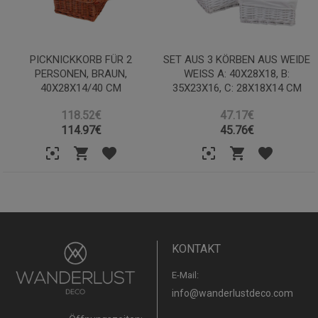
PICKNICKKORB FÜR 2
SET AUS 3 KÖRBEN AUS WEIDE
PERSONEN, BRAUN,
WEISS A: 40X28X18, B: 3
40X28X14/40 CM
5X23X16, C: 28X18X14 CM
118.52€
47.17€
114.97
€
45.76
€
KONTAKT
E-Mail:
info@wanderlustdeco.com