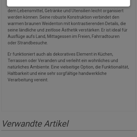
Für 2 Personen gedacht, bietet er ein geräumiges Inneres, in
dem Lebensmittel, Getränke und Utensilien leicht organisiert
werden können. Seine robuste Konstruktion verbindet den
warmen braunen Weidenton mit kontrastierenden Details, die
seine ländliche und zeitlose Ästhetik verstärken. Er ist ideal für
Ausflüge aufs Land, Mittagessen im Freien, Fahrradtouren
oder Strandbesuche.
Er funktioniert auch als dekoratives Element in Küchen,
Terrassen oder Veranden und verleiht ein wohnliches und
natürliches Ambiente. Eine vielseitige Option, die Funktionalität,
Haltbarkeit und eine sehr sorgfältige handwerkliche
Verarbeitung vereint.
Verwandte Artikel