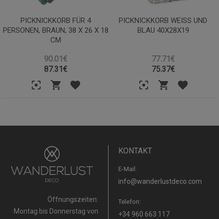
PICKNICKKORB FÜR 4
PICKNICKKORB WEISS UND B
PERSONEN, BRAUN, 38 X 26 X 18
LAU 40X28X19
CM
90.01€
77.71€
87.31
€
75.37
€
KONTAKT
E-Mail:
info@wanderlustdeco.com
Öffnungszeiten:
Telefon:
· Montag bis Donnerstag von
+34 960 663 117