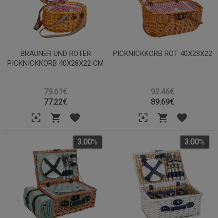
BRAUNER UND ROTER
PICKNICKKORB ROT 40X28X22
PICKNICKKORB 40X28X22 CM
79.61€
92.46€
77.22
€
89.69
€
3.00
%
3.00
%