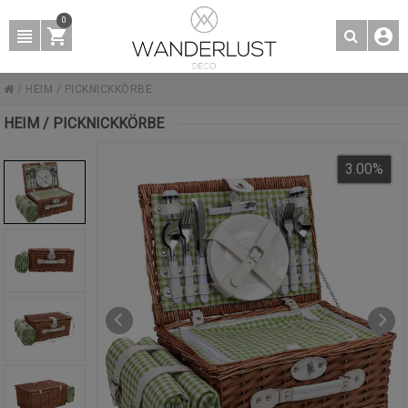
0
/
HEIM
/
PICKNICKKÖRBE
HEIM / PICKNICKKÖRBE
3.00
%