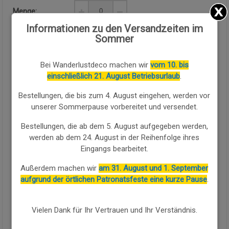
Menge:
Informationen zu den Versandzeiten im
Sommer
Verfügbarkeit:
Verfügbar
Bei Wanderlustdeco machen wir
vom 10. bis
KAUFEN SIE WEITER
einschließlich 21. August Betriebsurlaub
.
Bestellungen, die bis zum 4. August eingehen, werden vor
Sammlung:
GARTEN PICKNICK
unserer Sommerpause vorbereitet und versendet.
ARTIKEL ANZEIGEN SAMMLUNG
Bestellungen, die ab dem 5. August aufgegeben werden,
Dieser komplette Picknickkorb in natürlichem Braunton wird
werden ab dem 24. August in der Reihenfolge ihres
aus geflochtener
Weide
mit den Maßen
40x28x19 cm
gefertigt
Eingangs bearbeitet.
und präsentiert sich als Komplettlösung für 4 Personen. Er
enthält Keramikgeschirr, Edelstahlbesteck mit karierten
Außerdem machen wir
am 31. August und 1. September
Griffen, Weingläser, einen Serviettenhalter und eine aufrollbare
aufgrund der örtlichen Patronatsfeste eine kurze Pause
.
Decke in karierten Tönen, alles im Inneren mit Bändern und
eigenen Fächern organisiert.
Vielen Dank für Ihr Vertrauen und Ihr Verständnis.
Der Klappdeckel verfügt über einen Frontverschluss und einen
mittigen Griff, verstärkt mit
Kunstleder
in hellem Farbton und