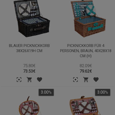
BLAUER PICKNICKKORB
PICKNICKKORB FÜR 4
38X26X19H CM
PERSONEN, BRAUN, 40X28X18
CM (H)
75.80€
82.09€
73.53
€
79.62
€
3.00
%
3.00
%