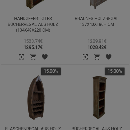
HANDGEFERTIGTES
BRAUNES HOLZREGAL
BÜCHERREGAL AUS HOLZ
137X40X186H CM
(134X49X220 CM)
1523.74€
1209.91€
1295.17
€
1028.42
€
15.00
%
15.00
%
FLASCHENREGAL AUS HOLZ
BÜCHERREGAL AUS HOLZ