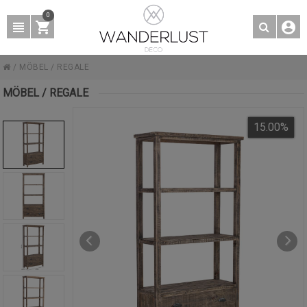
0
/
MÖBEL
/
REGALE
MÖBEL / REGALE
15.00
%