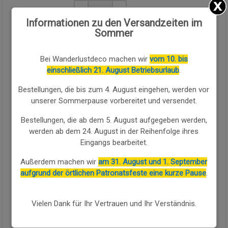
Menge:
Informationen zu den Versandzeiten im
Sommer
Verfügbarkeit:
Verfügbar
Bei Wanderlustdeco machen wir
vom 10. bis
KAUFEN SIE WEITER
einschließlich 21. August Betriebsurlaub
.
Bestellungen, die bis zum 4. August eingehen, werden vor
Das Regal in brauner Ausführung im rustikalen Stil verbindet
unserer Sommerpause vorbereitet und versendet.
Funktionalität und handwerklichen Charakter in einem
ausdrucksstarken Möbelstück. Aus
MDF
,
Kiefernholz
und
Glas
Bestellungen, die ab dem 5. August aufgegeben werden,
gefertigt, bietet es drei breite offene obere Regalböden und
werden ab dem 24. August in der Reihenfolge ihres
zwei große untere Schubladen mit antiken Muschelgriffen aus
Eingangs bearbeitet.
Metall
, mit einer hohen und schlanken Struktur.
Außerdem machen wir
am 31. August und 1. September
Der warme und natürliche braune Farbton unterstreicht die
aufgrund der örtlichen Patronatsfeste eine kurze Pause
.
Schönheit des lebendigen Holzes mit Rissen, natürlichen
Astlöchern, Details und Unregelmäßigkeiten, die jedem Stück
einen einzigartigen und authentischen Charakter verleihen. Die
Vielen Dank für Ihr Vertrauen und Ihr Verständnis.
Abmessungen
99x38x201h cm
machen das Möbel zu einer
vielseitigen Lösung, ideal für das Präsentieren von Büchern,