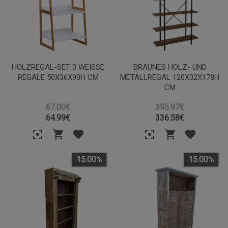
HOLZREGAL-SET 3 WEISSE R
BRAUNES HOLZ- UND
EGALE 50X36X90H CM
METALLREGAL 120X32X178H
CM
67.00€
395.97€
64.99
€
336.58
€
15.00
%
15.00
%