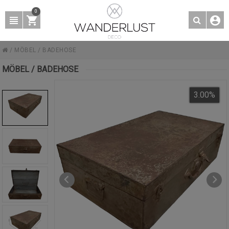
0
/
MÖBEL
/
BADEHOSE
MÖBEL / BADEHOSE
3.00
%