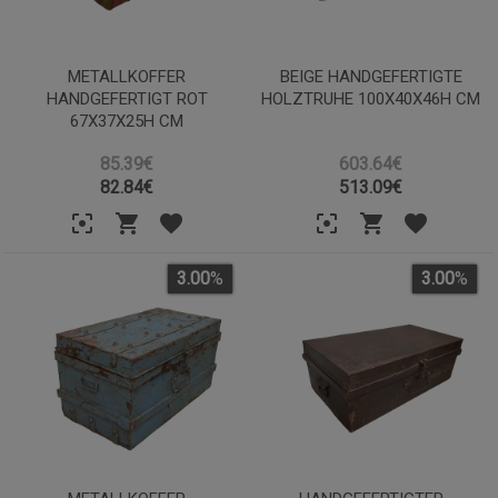
METALLKOFFER
BEIGE HANDGEFERTIGTE
HANDGEFERTIGT ROT
HOLZTRUHE 100X40X46H CM
67X37X25H CM
85.39€
603.64€
82.84
€
513.09
€
3.00
%
3.00
%