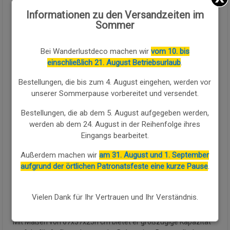
Menge:
Informationen zu den Versandzeiten im
Sommer
Verfügbarkeit:
Verfügbar
Bei Wanderlustdeco machen wir
vom 10. bis
einschließlich 21. August Betriebsurlaub
.
KAUFEN SIE WEITER
Bestellungen, die bis zum 4. August eingehen, werden vor
unserer Sommerpause vorbereitet und versendet.
Metallkoffer mit handwerklicher Verarbeitung in Braun, ein
Stück mit klaren Linien und ruhiger Präsenz das durch seinen
Bestellungen, die ab dem 5. August aufgegeben werden,
flachen Deckel mit einheitlichem sandigen Finish und seinem
werden ab dem 24. August in der Reihenfolge ihres
Erscheinungsbild großer industrieller Schlichtheit besticht.
Eingangs bearbeitet.
Aus handwerklich behandeltem Metall gefertigt, verleihen die
Außerdem machen wir
am 31. August und 1. September
braune Farbe mit gefleckter Textur und das einheitliche Finish
aufgrund der örtlichen Patronatsfeste eine kurze Pause
.
ihm eine diskrete Eleganz und Authentizität von großem Wert.
Der integrierte gebogene Frontgriff mit Riegelverschluss fügt
Funktionalität und ein charakteristisches Detail hinzu. Die
Vielen Dank für Ihr Vertrauen und Ihr Verständnis.
Seitenwinkel verstärken die Struktur.
Mit Maßen von 67x37x25h cm bietet er großzügige Kapazität