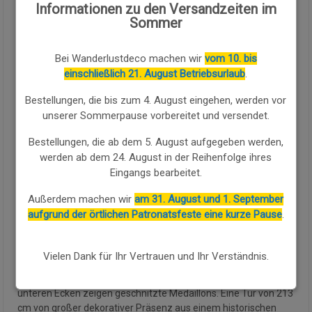
Informationen zu den Versandzeiten im
Menge:
Sommer
Verfügbarkeit:
Verfügbar
Bei Wanderlustdeco machen wir
vom 10. bis
einschließlich 21. August Betriebsurlaub
.
KAUFEN SIE WEITER
Bestellungen, die bis zum 4. August eingehen, werden vor
unserer Sommerpause vorbereitet und versendet.
Diese antike indische blaue Tür aus recyceltem Holz ist ein
Bestellungen, die ab dem 5. August aufgegeben werden,
monumentales Stück von außergewöhnlicher visueller Wirkung
werden ab dem 24. August in der Reihenfolge ihres
und reicher handwerklicher Schnitzerei.
Mit Maßen von
Eingangs bearbeitet.
135x20x213h cm zeigt die Doppeltür Flügel mit tiefer
Schnitzerei in Pflanzen-, Blumen- und Arabesken-Motiven
Außerdem machen wir
am 31. August und 1. September
mughalischer Inspiration im Relief, auf einem in gealtertem
aufgrund der örtlichen Patronatsfeste eine kurze Pause
.
Türkisblau gestrichenen Hintergrund. Der obere Fries des
Inneren Rahmens zeigt eine durchbrochene Schnitzerei von
großer ornamentaler Dichte mit verflochtenen Blumen und
Vielen Dank für Ihr Vertrauen und Ihr Verständnis.
Blättern. Die äußeren seitlichen Pfeiler zeigen einen Streifen
floraler Schnitzerei von großem Detail in roten Tönen. Die
unteren Ecken zeigen geschnitzte Medaillons. Eine Tür von 213
cm von großer dekorativer Präsenz aus einem historischen