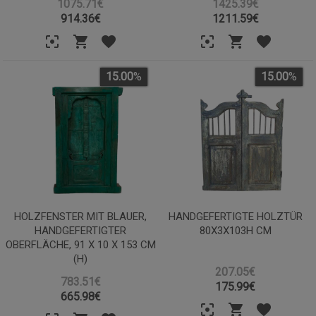
1075.71€
1425.39€
914.36
€
1211.59
€
15.00
%
15.00
%
HOLZFENSTER MIT BLAUER,
HANDGEFERTIGTE HOLZTÜR
HANDGEFERTIGTER
80X3X103H CM
OBERFLÄCHE, 91 X 10 X 153 CM
(H)
207.05€
783.51€
175.99
€
665.98
€