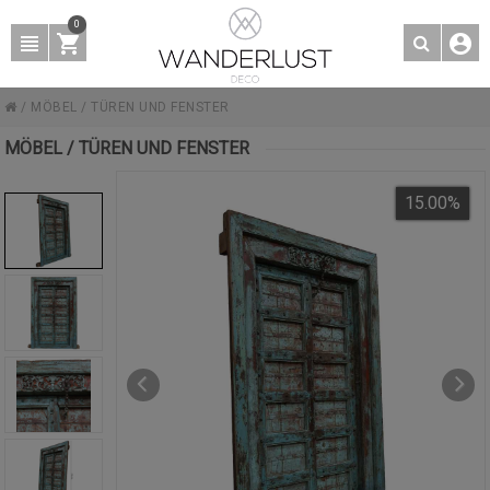
0
/
MÖBEL
/
TÜREN UND FENSTER
MÖBEL / TÜREN UND FENSTER
15.00
%