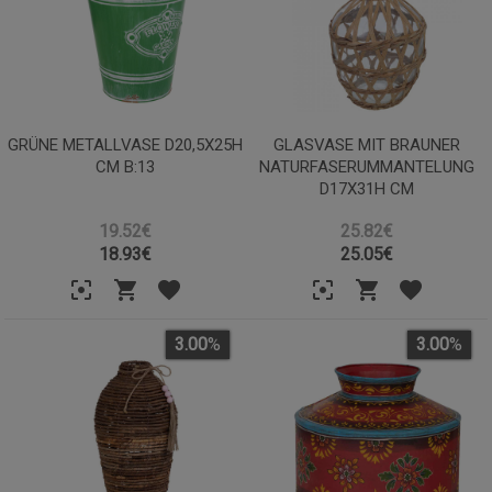
GRÜNE METALLVASE D20,5X25H
GLASVASE MIT BRAUNER
CM B:13
NATURFASERUMMANTELUNG
D17X31H CM
19.52€
25.82€
18.93
€
25.05
€
3.00
%
3.00
%