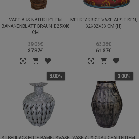
VASE AUS NATÜRLICHEM
MEHRFARBIGE VASE AUS EISEN,
BANANENBLATT BRAUN, D25X48
32X32X33 CM (H)
CM
39.03€
63.26€
37.87
€
61.37
€
3.00
%
3.00
%
SILBERLACKIERTE BAMBUSVASE
VASE AUS GRAU GEALTERTEM