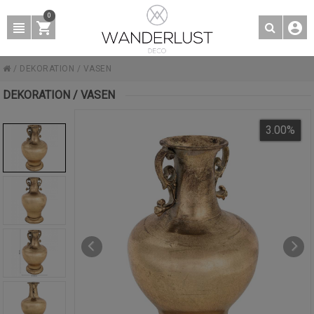
0
/
DEKORATION
/
VASEN
DEKORATION / VASEN
3.00
%