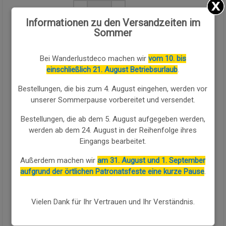
Menge:
Informationen zu den Versandzeiten im
Sommer
Verfügbarkeit:
Verfügbar
Bei Wanderlustdeco machen wir
vom 10. bis
KAUFEN SIE WEITER
einschließlich 21. August Betriebsurlaub
.
Bestellungen, die bis zum 4. August eingehen, werden vor
Dekorative Vase in klassischer Amphorenform in mittlerer
unserer Sommerpause vorbereitet und versendet.
Größe in glänzendem
Gold
mit subtilen gealterten Nuancen, ein
ornamentales Stück mit starkem eleganten und raffinierten
Bestellungen, die ab dem 5. August aufgegeben werden,
Charakter, das jedem Ambiente zeitlose Raffinesse verleiht.
werden ab dem 24. August in der Reihenfolge ihres
Sie ist aus
widerstandsfähigem Metall
mit einer polierten und
Eingangs bearbeitet.
leuchtenden goldenen Oberfläche mit glatter Fläche gefertigt,
die die Reinheit ihrer Silhouette unterstreicht und einen
Außerdem machen wir
am 31. August und 1. September
glamourösen Touch verleiht, und zeigt eine harmonische
aufgrund der örtlichen Patronatsfeste eine kurze Pause
.
balusterförmige Form mit stilisiertem Hals, bauchigem Körper
und erhöhtem rundem gestuften Sockel.
Vielen Dank für Ihr Vertrauen und Ihr Verständnis.
Sie verfügt über zwei seitliche Ziergriffe mit geschwungenen
Voluten und fein gearbeiteten dekorativen Details in derselben