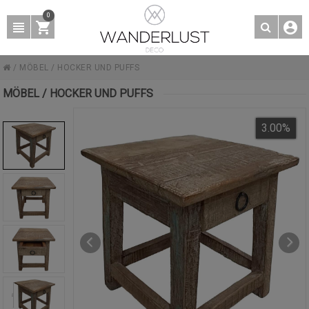
0
/
MÖBEL
/
HOCKER UND PUFFS
MÖBEL / HOCKER UND PUFFS
3.00
%