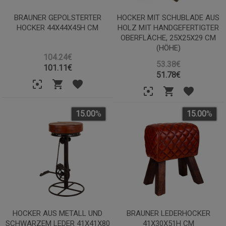
BRAUNER GEPOLSTERTER
HOCKER MIT SCHUBLADE AUS
HOCKER 44X44X45H CM
HOLZ MIT HANDGEFERTIGTER
OBERFLÄCHE, 25X25X29 CM
(HÖHE)
104.24€
53.38€
101.11
€
51.78
€
15.00
%
15.00
%
HOCKER AUS METALL UND
BRAUNER LEDERHOCKER
SCHWARZEM LEDER 41X41X80
41X30X51H CM