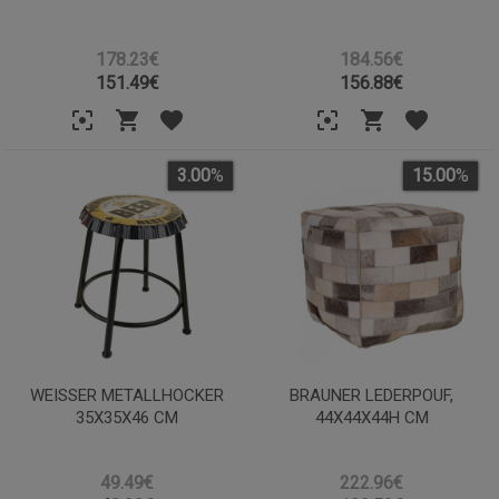
178.23€
184.56€
151.49
€
156.88
€
3.00
%
15.00
%
WEISSER METALLHOCKER 3
BRAUNER LEDERPOUF,
5X35X46 CM
44X44X44H CM
49.49€
222.96€