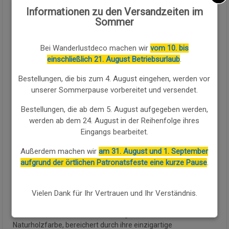
51.78
€
Informationen zu den Versandzeiten im
Sommer
Menge:
Bei Wanderlustdeco machen wir
vom 10. bis
einschließlich 21. August Betriebsurlaub
.
Verfügbarkeit:
Verfügbar
Bestellungen, die bis zum 4. August eingehen, werden vor
unserer Sommerpause vorbereitet und versendet.
KAUFEN SIE WEITER
Bestellungen, die ab dem 5. August aufgegeben werden,
Entdecke diesen exklusiven braunen handgefertigten
werden ab dem 24. August in der Reihenfolge ihres
Holzhocker, ein einzigartiges Stück mit einem Finish aus weiß
Eingangs bearbeitet.
geschabtem Finish auf hellem Braun mit ausgeprägter
Maserung, das ihm eine rustikale und unwiederholbare
Außerdem machen wir
am 31. August und 1. September
Schönheit verleiht. Mit Maßen von 25x25x29h cm präsentiert
aufgrund der örtlichen Patronatsfeste eine kurze Pause
.
dieser braune Massivholz-Nachttisch eine robuste Struktur mit
vier durch untere Querstangen verstärkten Beinen, die
Vielen Dank für Ihr Vertrauen und Ihr Verständnis.
Stabilität gewährleisten, und eine Frontschublade mit
originalem schmiedeeisernen Ringgriff, die Funktionalität und
handwerklichen Charakter hinzufügt. Die braune
Naturholzfarbe, bereichert durch ihre einzigartige