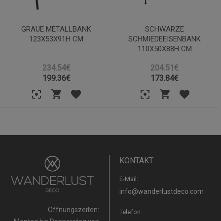
GRAUE METALLBANK
SCHWARZE
123X53X91H CM
SCHMIEDEEISENBANK
110X50X88H CM
234.54€
204.51€
199.36
€
173.84
€
KONTAKT
E-Mail:
info@wanderlustdeco.com
Öffnungszeiten:
Telefon: