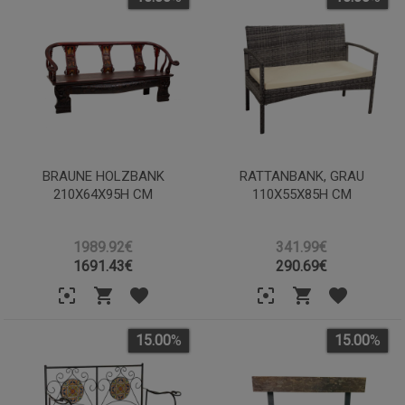
BRAUNE HOLZBANK
RATTANBANK, GRAU
210X64X95H CM
110X55X85H CM
1989.92€
341.99€
1691.43
€
290.69
€
15.00
%
15.00
%