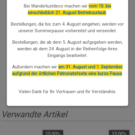
Bei Wanderlustdeco machen wir
vom 10. bis
einschließlich 21. August Betriebsurlaub
.
Menge:
Bestellungen, die bis zum 4. August eingehen, werden vor
unserer Sommerpause vorbereitet und versendet.
Verfügbarkeit:
Verfügbar
Bestellungen, die ab dem 5. August aufgegeben werden,
KAUFEN SIE WEITER
werden ab dem 24. August in der Reihenfolge ihres
Eingangs bearbeitet.
Mosaik- und schwarze Schmiedeeisenbank mit dekorativen
Außerdem machen wir
am 31. August und 1. September
Details und stabiler Struktur. Seine Maße betragen 110 x 50 x
aufgrund der örtlichen Patronatsfeste eine kurze Pause
.
88 cm.
Vielen Dank für Ihr Vertrauen und Ihr Verständnis.
Verwandte Artikel
15.00
%
15.00
%