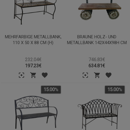
MEHRFARBIGE METALLBANK,
BRAUNE HOLZ- UND
110 X 50 X 88 CM (H)
METALLBANK 142X44X98H CM
232.04€
746.83€
197.23
€
634.81
€
15.00
%
15.00
%