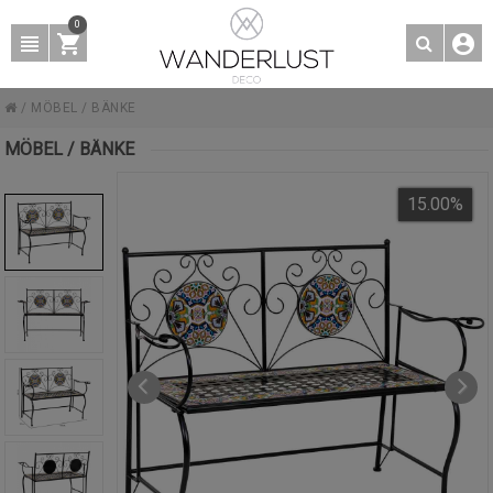
0
/
MÖBEL
/
BÄNKE
MÖBEL / BÄNKE
15.00
%